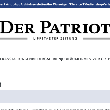
per
Patriot-App
Archiv
Newsletter
Medienshop
Abo
Anzeigen
Service
Verl
ERANSTALTUNGEN
BILDERGALERIEN
JUBILÄUM
FIRMEN VOR ORT
n