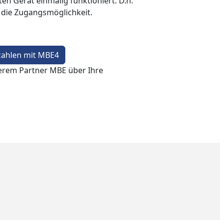
en Gerät einmalig funktioniert. D.h.
t die Zugangsmöglichkeit.
zahlen mit MBE4
erem Partner MBE über Ihre