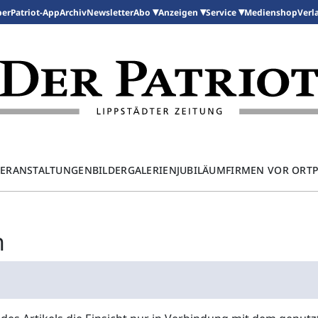
per
Patriot-App
Archiv
Newsletter
Medienshop
Abo
Anzeigen
Service
Verl
ERANSTALTUNGEN
BILDERGALERIEN
JUBILÄUM
FIRMEN VOR ORT
n