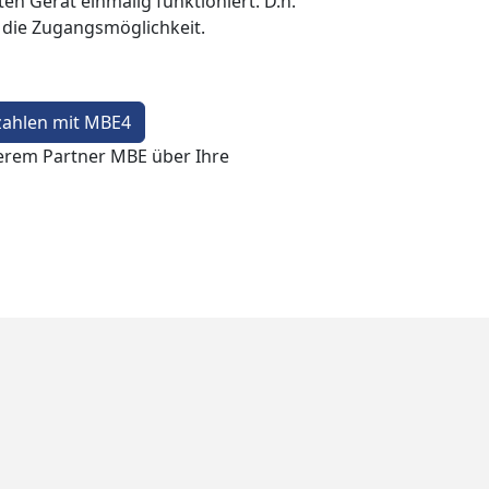
en Gerät einmalig funktioniert. D.h.
t die Zugangsmöglichkeit.
zahlen mit MBE4
erem Partner MBE über Ihre