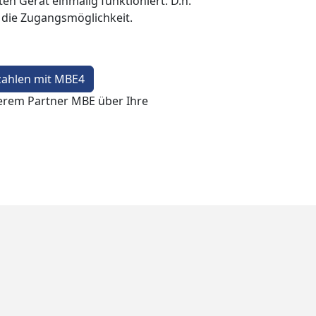
en Gerät einmalig funktioniert. D.h.
t die Zugangsmöglichkeit.
zahlen mit MBE4
erem Partner MBE über Ihre