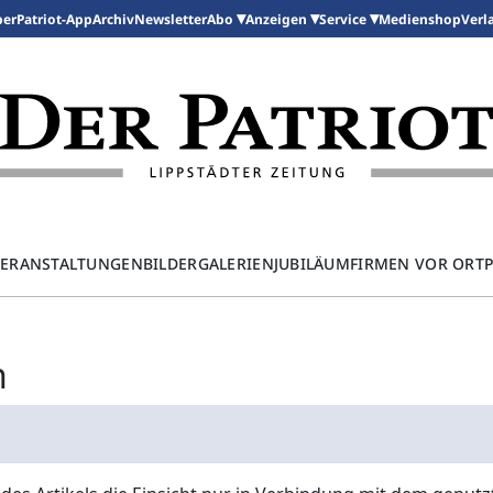
per
Patriot-App
Archiv
Newsletter
Medienshop
Abo
Anzeigen
Service
Verl
ERANSTALTUNGEN
BILDERGALERIEN
JUBILÄUM
FIRMEN VOR ORT
n