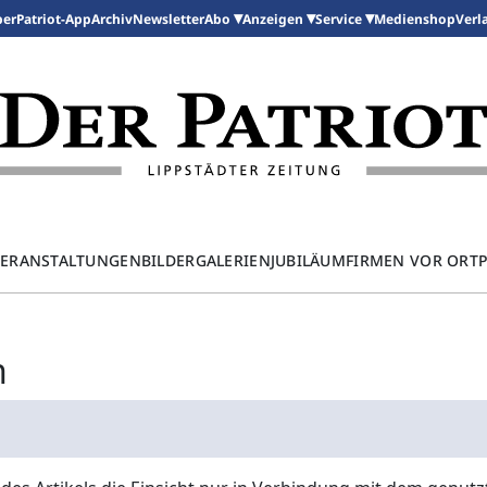
per
Patriot-App
Archiv
Newsletter
Medienshop
Abo
Anzeigen
Service
Verl
ERANSTALTUNGEN
BILDERGALERIEN
JUBILÄUM
FIRMEN VOR ORT
n