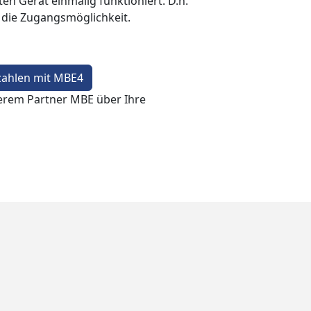
en Gerät einmalig funktioniert. D.h.
t die Zugangsmöglichkeit.
zahlen mit MBE4
erem Partner MBE über Ihre