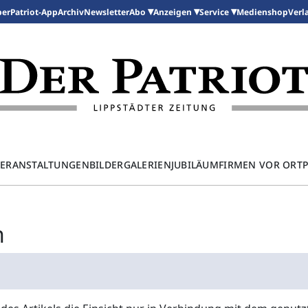
per
Patriot-App
Archiv
Newsletter
Medienshop
Abo
Anzeigen
Service
Verl
ERANSTALTUNGEN
BILDERGALERIEN
JUBILÄUM
FIRMEN VOR ORT
n