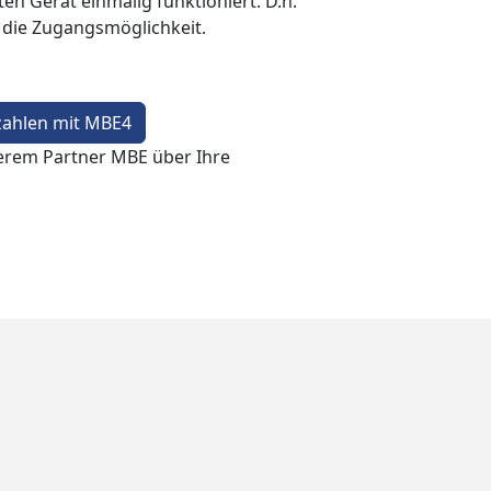
en Gerät einmalig funktioniert. D.h.
t die Zugangsmöglichkeit.
zahlen mit MBE4
erem Partner MBE über Ihre