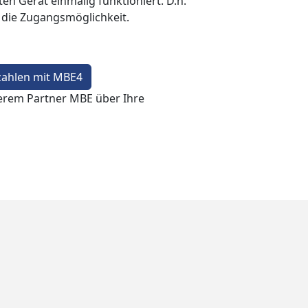
en Gerät einmalig funktioniert. D.h.
t die Zugangsmöglichkeit.
zahlen mit MBE4
erem Partner MBE über Ihre