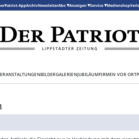
per
Patriot-App
Archiv
Newsletter
Medienshop
Abo
Anzeigen
Service
Verl
ERANSTALTUNGEN
BILDERGALERIEN
JUBILÄUM
FIRMEN VOR ORT
n