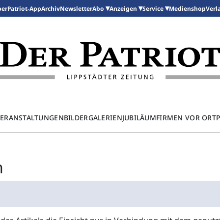
per
Patriot-App
Archiv
Newsletter
Medienshop
Abo
Anzeigen
Service
Verl
ERANSTALTUNGEN
BILDERGALERIEN
JUBILÄUM
FIRMEN VOR ORT
n