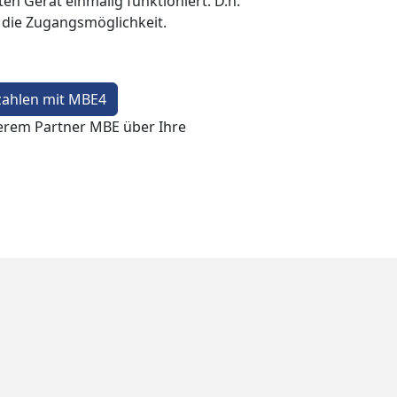
en Gerät einmalig funktioniert. D.h.
t die Zugangsmöglichkeit.
zahlen mit MBE4
erem Partner MBE über Ihre