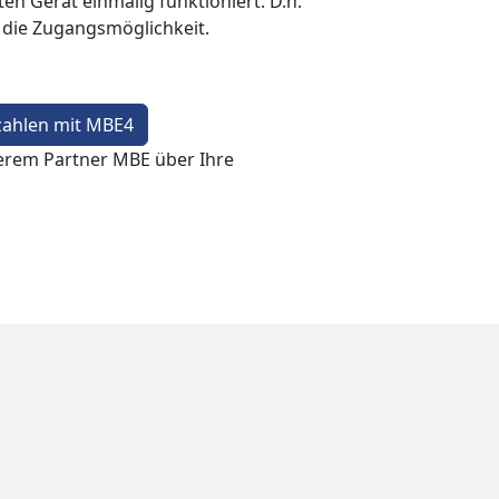
en Gerät einmalig funktioniert. D.h.
t die Zugangsmöglichkeit.
zahlen mit MBE4
erem Partner MBE über Ihre