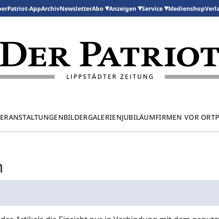
per
Patriot-App
Archiv
Newsletter
Medienshop
Abo
Anzeigen
Service
Verl
ERANSTALTUNGEN
BILDERGALERIEN
JUBILÄUM
FIRMEN VOR ORT
n