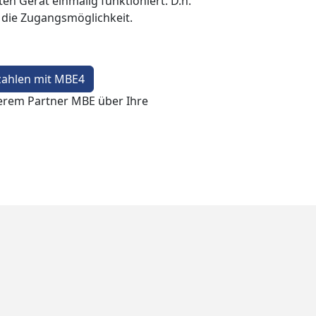
en Gerät einmalig funktioniert. D.h.
t die Zugangsmöglichkeit.
zahlen mit MBE4
erem Partner MBE über Ihre