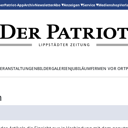
per
Patriot-App
Archiv
Newsletter
Medienshop
Abo
Anzeigen
Service
Verl
ERANSTALTUNGEN
BILDERGALERIEN
JUBILÄUM
FIRMEN VOR ORT
n