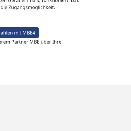
en Gerät einmalig funktioniert. D.h.
t die Zugangsmöglichkeit.
zahlen mit MBE4
erem Partner MBE über Ihre