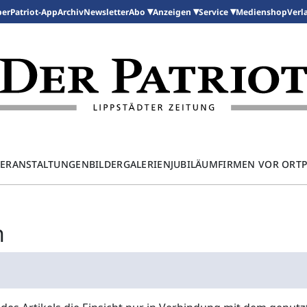
per
Patriot-App
Archiv
Newsletter
Medienshop
Abo
Anzeigen
Service
Verl
ERANSTALTUNGEN
BILDERGALERIEN
JUBILÄUM
FIRMEN VOR ORT
n