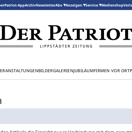
per
Patriot-App
Archiv
Newsletter
Medienshop
Abo
Anzeigen
Service
Verl
ERANSTALTUNGEN
BILDERGALERIEN
JUBILÄUM
FIRMEN VOR ORT
n