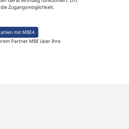
en Gerät einmalig funktioniert. D.h.
t die Zugangsmöglichkeit.
zahlen mit MBE4
erem Partner MBE über Ihre