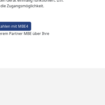
en Gerät einmalig funktioniert. D.h.
t die Zugangsmöglichkeit.
zahlen mit MBE4
erem Partner MBE über Ihre