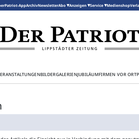
per
Patriot-App
Archiv
Newsletter
Medienshop
Abo
Anzeigen
Service
Verl
ERANSTALTUNGEN
BILDERGALERIEN
JUBILÄUM
FIRMEN VOR ORT
n