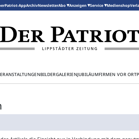
per
Patriot-App
Archiv
Newsletter
Medienshop
Abo
Anzeigen
Service
Verl
ERANSTALTUNGEN
BILDERGALERIEN
JUBILÄUM
FIRMEN VOR ORT
n