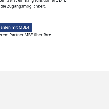
en Gerät einmalig funktioniert. D.h.
t die Zugangsmöglichkeit.
zahlen mit MBE4
erem Partner MBE über Ihre