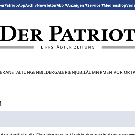
per
Patriot-App
Archiv
Newsletter
Medienshop
Abo
Anzeigen
Service
Verl
ERANSTALTUNGEN
BILDERGALERIEN
JUBILÄUM
FIRMEN VOR ORT
n