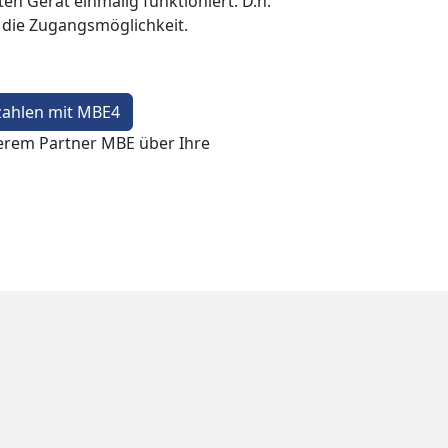
en Gerät einmalig funktioniert. D.h.
t die Zugangsmöglichkeit.
zahlen mit MBE4
erem Partner MBE über Ihre