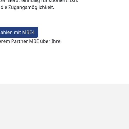
en Gerät einmalig funktioniert. D.h.
t die Zugangsmöglichkeit.
zahlen mit MBE4
erem Partner MBE über Ihre