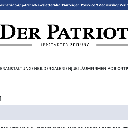
per
Patriot-App
Archiv
Newsletter
Medienshop
Abo
Anzeigen
Service
Verl
ERANSTALTUNGEN
BILDERGALERIEN
JUBILÄUM
FIRMEN VOR ORT
n