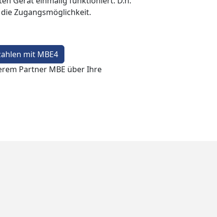
en Gerät einmalig funktioniert. D.h.
t die Zugangsmöglichkeit.
zahlen mit MBE4
erem Partner MBE über Ihre