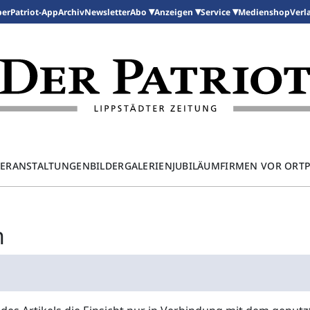
per
Patriot-App
Archiv
Newsletter
Medienshop
Abo
Anzeigen
Service
Verl
ERANSTALTUNGEN
BILDERGALERIEN
JUBILÄUM
FIRMEN VOR ORT
n