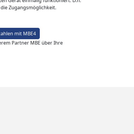
en Gerät einmalig funktioniert. D.h.
t die Zugangsmöglichkeit.
zahlen mit MBE4
erem Partner MBE über Ihre