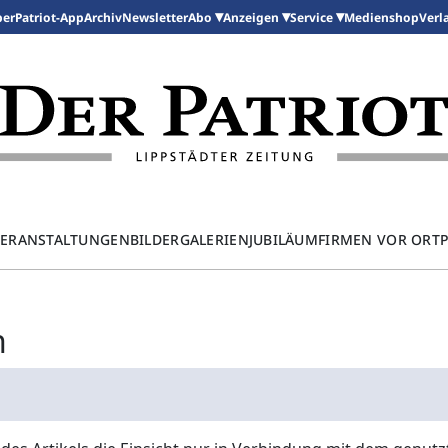
per
Patriot-App
Archiv
Newsletter
Medienshop
Abo
Anzeigen
Service
Verl
ERANSTALTUNGEN
BILDERGALERIEN
JUBILÄUM
FIRMEN VOR ORT
n