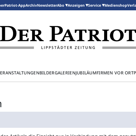
per
Patriot-App
Archiv
Newsletter
Medienshop
Abo
Anzeigen
Service
Verl
ERANSTALTUNGEN
BILDERGALERIEN
JUBILÄUM
FIRMEN VOR ORT
n