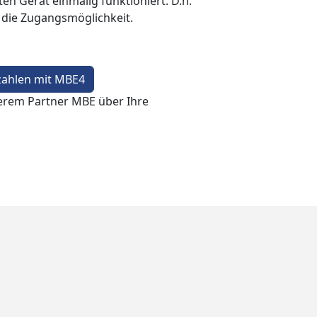
en Gerät einmalig funktioniert. D.h.
t die Zugangsmöglichkeit.
zahlen mit MBE4
erem Partner MBE über Ihre