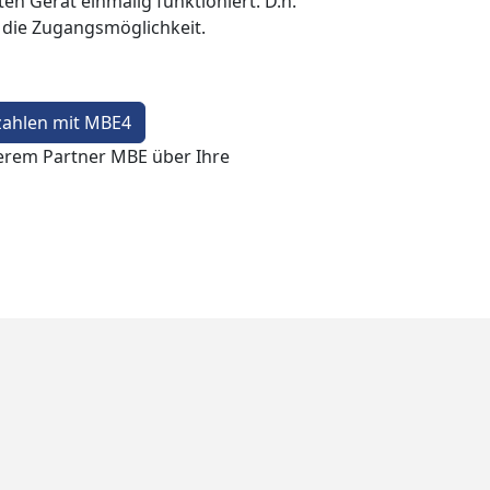
en Gerät einmalig funktioniert. D.h.
t die Zugangsmöglichkeit.
zahlen mit MBE4
erem Partner MBE über Ihre