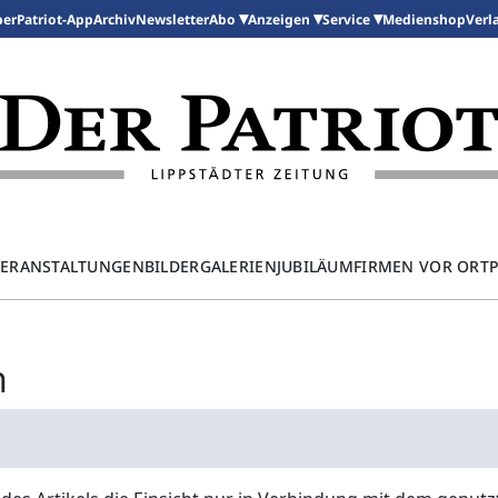
per
Patriot-App
Archiv
Newsletter
Medienshop
Abo
Anzeigen
Service
Verl
ERANSTALTUNGEN
BILDERGALERIEN
JUBILÄUM
FIRMEN VOR ORT
n