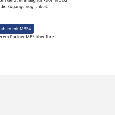
en Gerät einmalig funktioniert. D.h.
t die Zugangsmöglichkeit.
zahlen mit MBE4
erem Partner MBE über Ihre