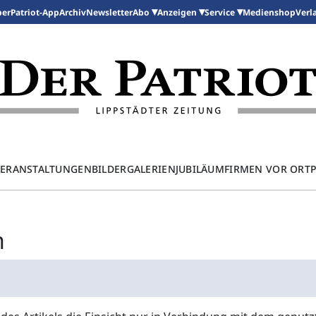
per
Patriot-App
Archiv
Newsletter
Medienshop
Abo
Anzeigen
Service
Verl
ERANSTALTUNGEN
BILDERGALERIEN
JUBILÄUM
FIRMEN VOR ORT
n