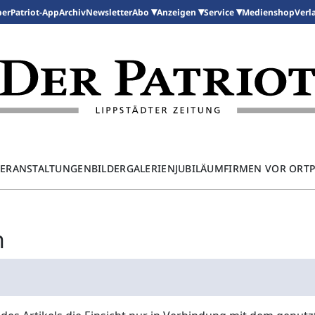
per
Patriot-App
Archiv
Newsletter
Medienshop
Abo
Anzeigen
Service
Verl
ERANSTALTUNGEN
BILDERGALERIEN
JUBILÄUM
FIRMEN VOR ORT
n