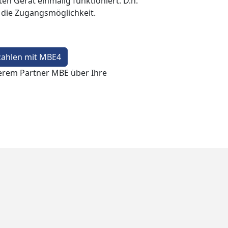
en Gerät einmalig funktioniert. D.h.
t die Zugangsmöglichkeit.
zahlen mit MBE4
erem Partner MBE über Ihre