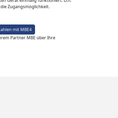
en Gerät einmalig funktioniert. D.h.
t die Zugangsmöglichkeit.
zahlen mit MBE4
erem Partner MBE über Ihre