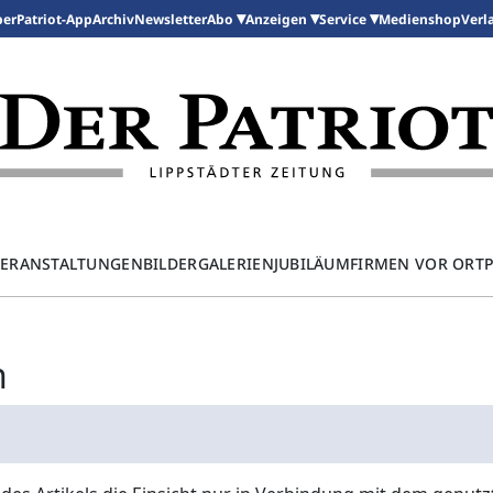
per
Patriot-App
Archiv
Newsletter
Medienshop
Abo
Anzeigen
Service
Verl
ERANSTALTUNGEN
BILDERGALERIEN
JUBILÄUM
FIRMEN VOR ORT
n