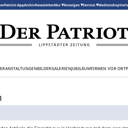
per
Patriot-App
Archiv
Newsletter
Medienshop
Abo
Anzeigen
Service
Verl
ERANSTALTUNGEN
BILDERGALERIEN
JUBILÄUM
FIRMEN VOR ORT
n