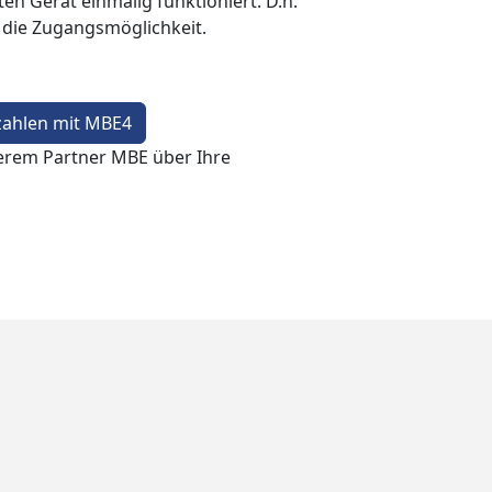
en Gerät einmalig funktioniert. D.h.
t die Zugangsmöglichkeit.
zahlen mit MBE4
erem Partner MBE über Ihre