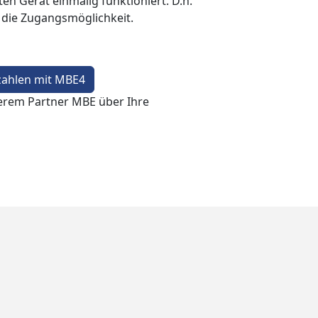
en Gerät einmalig funktioniert. D.h.
t die Zugangsmöglichkeit.
zahlen mit MBE4
erem Partner MBE über Ihre