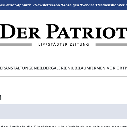
per
Patriot-App
Archiv
Newsletter
Medienshop
Abo
Anzeigen
Service
Verl
ERANSTALTUNGEN
BILDERGALERIEN
JUBILÄUM
FIRMEN VOR ORT
n