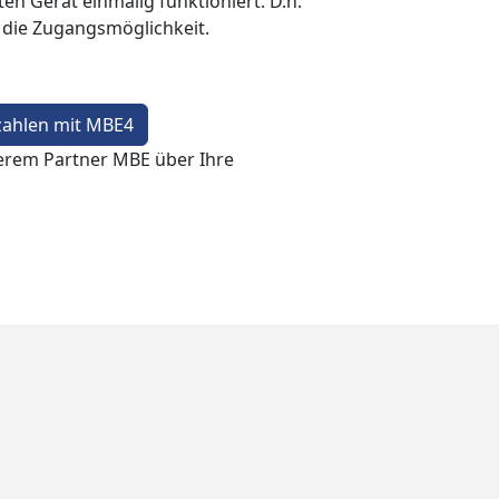
en Gerät einmalig funktioniert. D.h.
t die Zugangsmöglichkeit.
zahlen mit MBE4
erem Partner MBE über Ihre