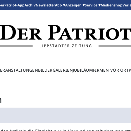
per
Patriot-App
Archiv
Newsletter
Medienshop
Abo
Anzeigen
Service
Verl
ERANSTALTUNGEN
BILDERGALERIEN
JUBILÄUM
FIRMEN VOR ORT
n