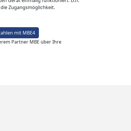
en Gerät einmalig funktioniert. D.h.
t die Zugangsmöglichkeit.
zahlen mit MBE4
erem Partner MBE über Ihre