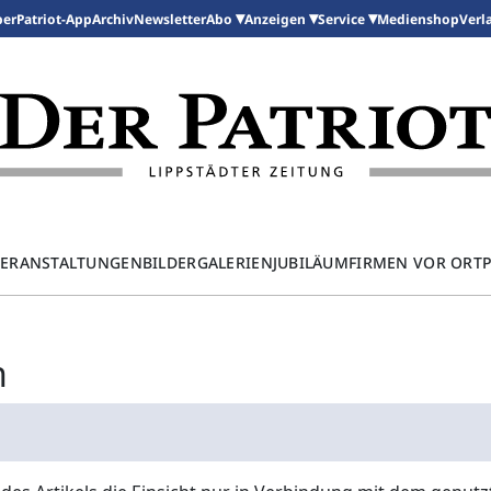
per
Patriot-App
Archiv
Newsletter
Medienshop
Abo
Anzeigen
Service
Verl
ERANSTALTUNGEN
BILDERGALERIEN
JUBILÄUM
FIRMEN VOR ORT
n