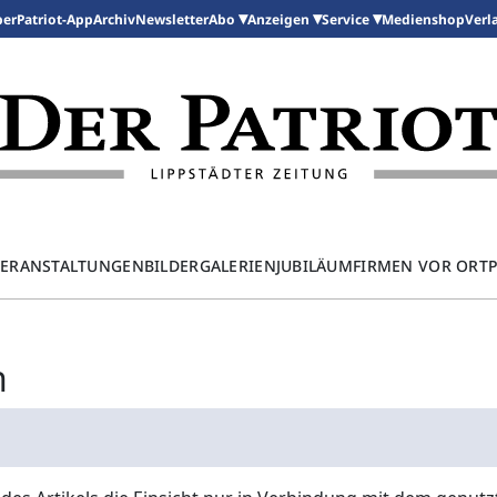
per
Patriot-App
Archiv
Newsletter
Medienshop
Abo
Anzeigen
Service
Verl
ERANSTALTUNGEN
BILDERGALERIEN
JUBILÄUM
FIRMEN VOR ORT
n