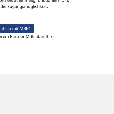
en Gerät einmalig funktioniert. D.h.
t die Zugangsmöglichkeit.
zahlen mit MBE4
erem Partner MBE über Ihre