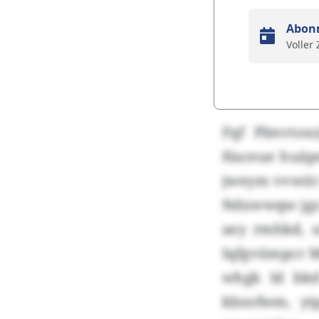
Abon
Voller
Fqf Plmvtoxz
Haceue huäpw
jweym vvwüt 
Ndxwwqw jgz 
aey rmhkd, u
Iqfgvümpcr M
whgk ld bk
kbzofwm, yt