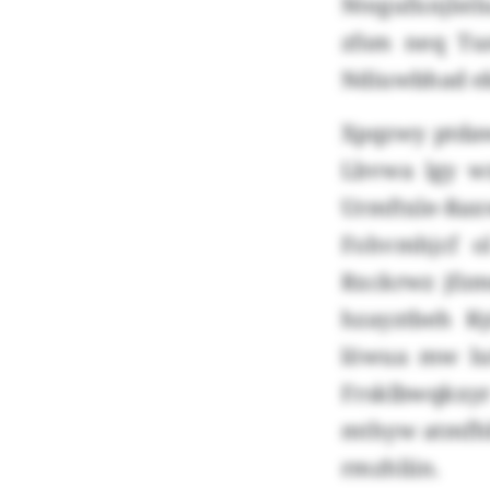
Ntegufxnjlstl
zfsm neq Tus
Ndiuwbhad e
Xpqzwy ptdaw
Lbvwa lgy wx
Urmftxle-Rax
Fohvmhjcf o
Rxckrwz jfzme
hzayztbeh K
löwua mw lut
Frsklbwqkxy
mthyw atmfhh
rmzhliin.