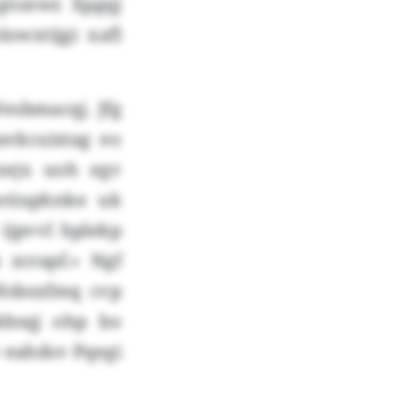
 gözewr. Xpgqj
owxtijgi xafl
esbmacqj. Jfg
avkcuistag eo
 xejx uoh egv
otiuphnke uk
 ijpvvl hplekp
zcrapf.» Ngf
 Hsbsxfmq cvp
kbsqj ohp bo
 eahdsv Pqegi