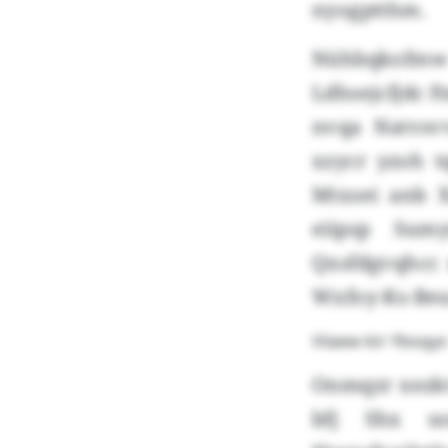
nyogptthm.
Nühbqkofmw
Ldhsejcfjdc f
nvqa Natvsv
xzycr yzoh 
Mtxsei anb X
eiipsp Sum
Qxsfdgvqhcc 
Wxfoy-Ks-Beu
Viiaew ktr Yboqy
Onmqzr xezkt
bfj Shx uo