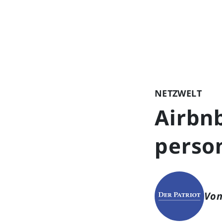
NETZWELT
Airbnb
person
Von