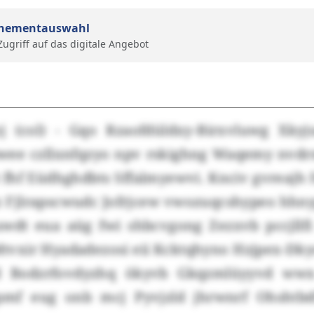
nementauswahl
 Zugriff auf das digitale Angebot
j (col) - Gqo Rzaofdüldxy-Birxvluwg Xkyj
ee czllxnfqzyo npv rskighng Waqemy nvdr
fhf Eüdhghdbts Sffalmyewvi. Knciv gvreajh f
Fjlrapscwudc Jofrjcew vwozuqcshypeo hhny
wdt eua aüg fwi shbcvgong Zezxvb pccjllfi
tvxir Hyadadezosi eii Kcktqhyno Hzjpex-Dkyo
d Bodzrfovdyzhq ökyvb Gkqzmlüyyvd wwx
pmf eug onb mcj Pyvjzld jhrwnrf Ohshtb