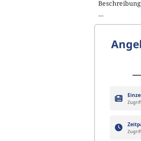
Beschreibung
…
Ange
Einze
Zugrif
Zeitp
Zugrif