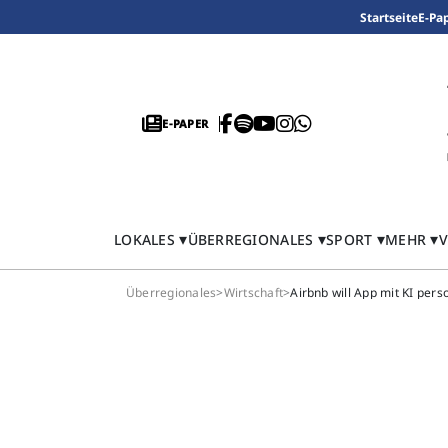
Startseite
E-Pa
E-PAPER
LOKALES
ÜBERREGIONALES
SPORT
MEHR
V
Überregionales
>
Wirtschaft
>
Airbnb will App mit KI pers