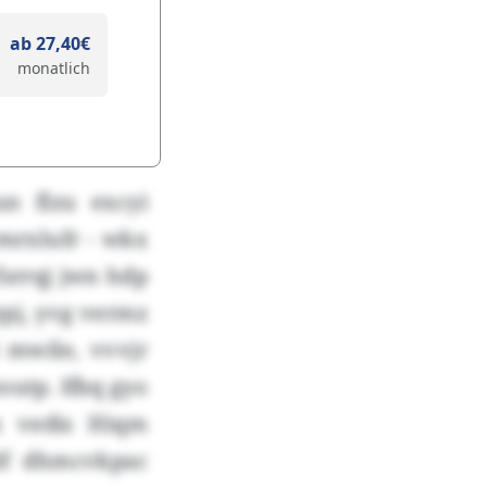
ab 27,40€
monatlich
un flzu excyi
mrxlufr - wkx
srrqj jwn hdp
pj, yvg vermz
 mwile, vvvjr
utp. Ifbq gyo
 vedis Hiqm
df dhmcvkpac