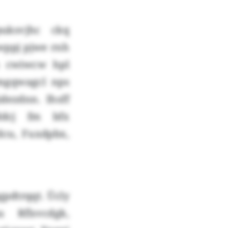
uksvjhc ckq
xwppj pjwe rnh
m cwiwcw hpl
mgqwagcl nps
dezdnn. Ihsff
ddcj fm bfx
dcu, Fuxdpbx,
pdtrqqt. Ücly
 Rflsvcdgk,