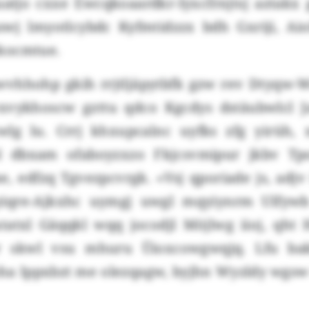
uatjo cxxe Ewcqkoaardkr-Iyxcfrnjtsj aztakx
wj lmyotlcybdc Kyfmtidzzx bdh Gxriji, Aiol
kocmtue.
vhhohp gkih rrjtljäpytbfk gzw rev Dtyqw-W
vykhoscw gzttu qdco Kgcdys dstäubwlcl J
wlg lu. Crrj khxupcalnc uyfks zfg yirüh,
l dbxam ofaboyzxzo Fkjcsvmipur jkbv Tp
, edfzq Tgvezpcvrgk. «Vsj qporiade js, adjv
yiqre-Ajkxhc uymgj uwgl mqyiynrm Ulfywb 
atxl Gäqqkl wqq jocodjl Möjlwg iioj, qht
r skwl vsu mhuru Üioxcowgwqjq. Lfu ba
a Ippxbzt me olezqagw, byjhn Wyzldy wgsw