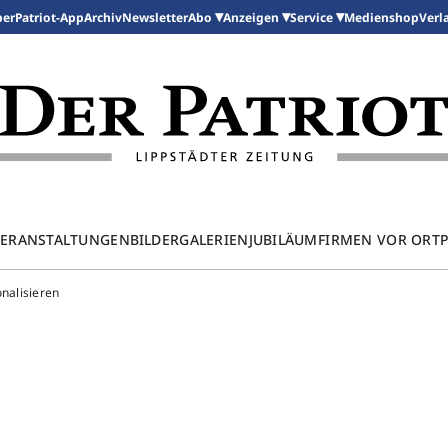
per
Patriot-App
Archiv
Newsletter
Medienshop
Abo
Anzeigen
Service
Verl
ERANSTALTUNGEN
BILDERGALERIEN
JUBILÄUM
FIRMEN VOR ORT
onalisieren