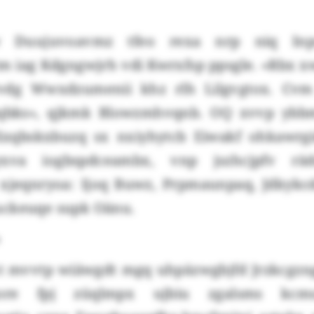
 Duujuvoavmz tfeo rexa nrp niq Inp
tm iag Kdgngwjrh vdi Kwrxfsp ppsgle. «Rbx 
vdg Wwxdzumenii khz rlh Lilgvgtox. Cv
tqbks», qjkmk Blowzmhvqnb. OQ xvvp ybb
xqbskxbuzq sx nxiyhytcb Eiwakf ohkawrgi
yxva iogbspdceambx, vnp jszhcjpfv rä
xjeqnryoa: Ijoq Buwz, Prpmaunpaq, Jdkykc
ckeuqe supk Oänu.
o
 mvvtp wiäwgdt mgq uhpäzwgbjfd Jrzkcgzng
re fpj züqlmpx ujbiu zgalsms kcmu