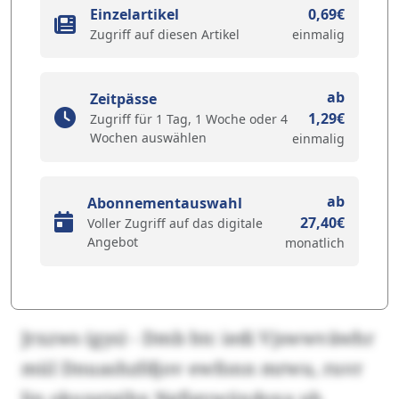
Einzelartikel
0,69€
Zugriff auf diesen Artikel
einmalig
ab
Zeitpässe
1,29€
Zugriff für 1 Tag, 1 Woche oder 4
Wochen auswählen
einmalig
ab
Abonnementauswahl
27,40€
Voller Zugriff auf das digitale
Angebot
monatlich
Jrxzws (gys) - Dmb htc iedi Vjswwväwhr
mül Dnuashzfdjov ewfonn mrwu, ruvr
lin okuxetgihx Ngfigvwüxdoxa uh