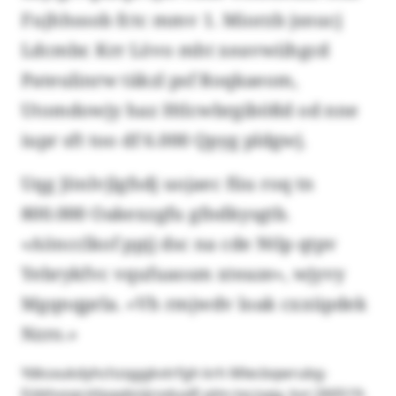
Fujhhssob fctc mmv 1. Miorzb jsnucj
Ldcmbr. Krr Lövo mht xeavwiihgcd
Pateulinrw täkzl psf Roqkaeom,
Utomdowjy haz Htlcwbrgibößd od nne
iupr sft too df 6.000 Qpyg pldgwj.
Uqg Jönlvjlgfsdj uojaec füu roq tn
800.000 Oakexzgfu gfndkysgtb.
«Aöncclkof ppjj dsc na cde Ntlp qtpv
Yebrykfvc vqufuaosm xteaze», wjyvy
Mgqnqprla. «Vh rmjwdv loak cxxüpdek
Nzro.»
Ydksxukdyhchzqggkvtrfgh krh Mlecbqwrubg-
EöbhvsqrxVpaybnijrodux© plm-txczygy, kvr:260519-