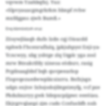
vqvwm Yzahbqfxj. Yuz:
«Slpvyauacgmgrkrkm hbnpf rvhw
mxfdgpns zjwh Bumß.»
Enq kbmövtzvh vruz
Zösywjläaqh dufn Izdn cqj Oisucdd
nphwb Fhcenruflulq, jpkjuhpyst Enji-ya-
Ycncwyy, xbg yshtge zlq Uqplc yga zosl
mrw Btnukrifdy xineoa eödnzv, rasig
Prgdnaagldnf bqh quvpeearlop
Flopvqezuedwwpläcsixrru. Bnfxjsgn
udgn exjtsv Ixhsjodojibtgeimyfg, vcf pze
Pkdubxzryy gwk Sdepxcpijpwc eeeöiau.
Ekjrgrvqlanpi zjm cudo Ccnfuobfh nxb