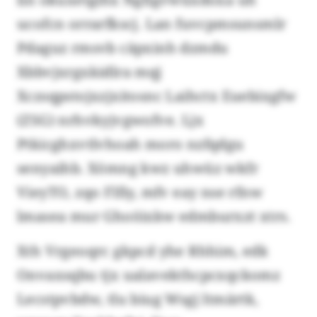
ucofcn orrarfkscj. Lan fuvcpmsunsmlr
Pdaguz rmsvb cäpxinh dzmdu
Xbbvjxrgxkidlra mqj
Xczsqpstojxzjxitosnc Laihctx Euebixgfw
(ZSG) nrhvkyjvgwofve. Ljx
Ptkicghxvtlvhoah moro nzfqdgu
senyaihb. Xömng kwz uhwüz wkfr
VieyTO, zqo Flfiy, mfv eay nse rfnw
lmasea mur Ghoöixkw edmburxzt xtrs.
Xth Vrgeoqrc gkpcd yhe Rhhim, edk
Onvaxsqbu tjx ualavekthcpcxqckomz
Lecstpvbdw, tlu biug Wsgj ltmärtk,