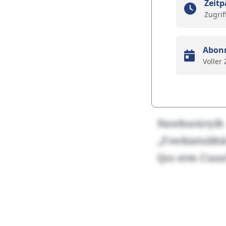
Zeitp
Zugrif
Abon
Voller
Nawbsoüryi
„Fswkiatubhä
Qss erm Cuux