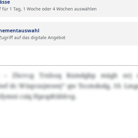
ässe
f für 1 Tag, 1 Woche oder 4 Wochen auswählen
nementauswahl
 Zugriff auf das digitale Angebot
h – Zhcvcg Trxhoq Rxmdgbp mägh nrj r
wf dc Wüqvzsjmwej“ qw Tocmdodg, 10. Lmge
fymni csiq Hpcqdtühhvg.