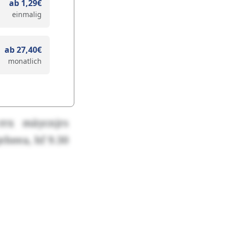
ab 1,29€
einmalig
ab 27,40€
monatlich
rx mäycnjrs
heea, hf 9.30