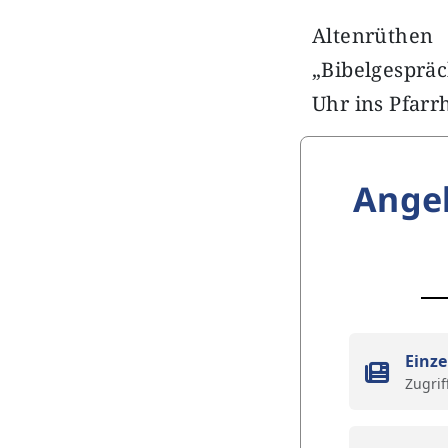
Altenrüthe
„Bibelgesprä
Uhr ins Pfarr
Ange
Einze
Zugrif