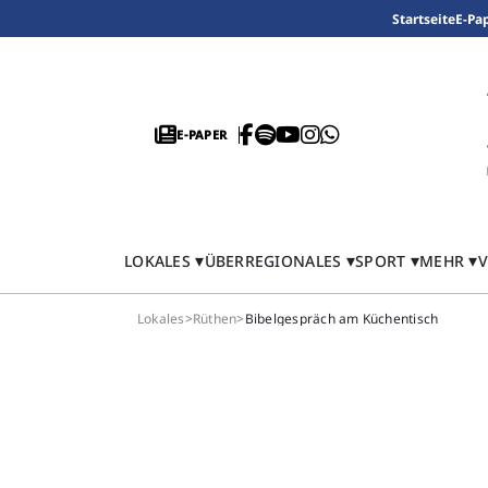
Startseite
E-Pa
E-PAPER
LOKALES
ÜBERREGIONALES
SPORT
MEHR
V
Lokales
>
Rüthen
>
Bibelgespräch am Küchentisch