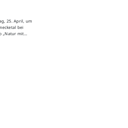
g, 25. April, um
mecketal bei
to „Natur mit…