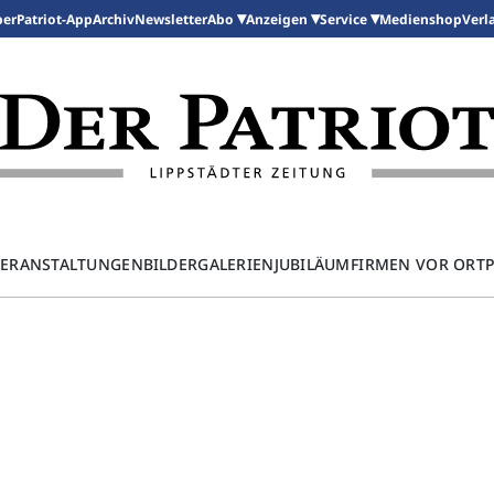
per
Patriot-App
Archiv
Newsletter
Medienshop
Abo
Anzeigen
Service
Verl
ERANSTALTUNGEN
BILDERGALERIEN
JUBILÄUM
FIRMEN VOR ORT