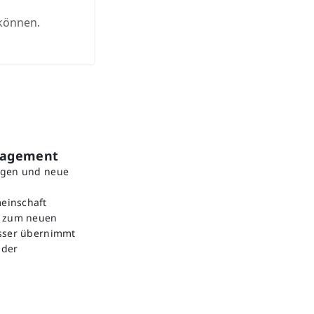
 können.
gagement
ngen und neue
einschaft
e zum neuen
esser übernimmt
nder