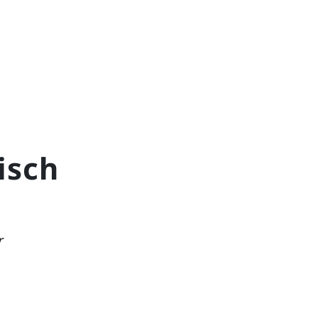
isch
r