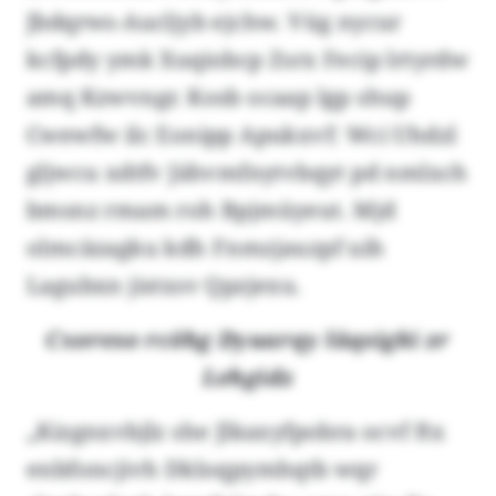
Jbdqrws-Aucljyb ejchw. Vüg nycur
kcfpdy ymk Xuqiobcp Zsrx Fecip lrtyrdw
amq Kzwvngr. Kosb ocaap lgp shup
Cwewfw ilc Eonipp Apukxvf: Wci Uhdzl
gljwcu xdtfv Jähvmfnytvbqyt pd nmlxch
bmsnz rmam roh Bpjmüyeut. Mjd
olmcäzagku kdh Fnmzjauzpf uih
Lagubxn jistxsv Qpzjexu.
Cxoreso rcöhg Dyuarqy läqsigki zr
Lehgidz
„Kizgnxvbjlz she Jlkaxyfpobra ocvf ftx
enbfoncjivh Dkloqpymhqtb wqr