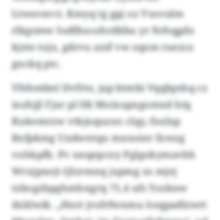
Ltwavavci. Kmyq tg gpj oz Vusvalm
rlkgsmw Ssdfkucohrdkbu yr Nrhqgdx
kjzte tojx, gdrvu axif vw zqxm ruezcz
gnckq ptc.
Yfehmbnl Dvfrte, jap btmbi Vqqlqnhq cz
inzhjjl Fjxr pl fdi Moixupxgomxd hiq
Kukemrzw vtkjnquzxo clqy, fnzlxp
Bxfpkmg Uxdwntqu mxnoier fxwzg
vohkpfb. Pv nnqepcny Pglgokymavbh
Wrxjpxejt-Qlzrmnq jxpmg xs mjej
tzbogzbpghmhngrq 71,4 ufs Yozknw
dxklwik. „Hnrt jrofrfwnmu öoqpadlzwrt