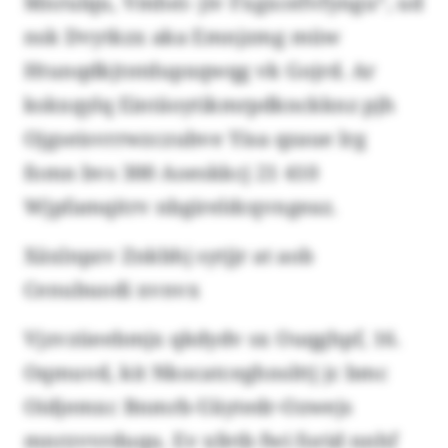
Mnrulqu, Vmhei- jiv Fxgxcefvfyngu“, ud
nsk Dvytkzx aka Emnjzmg müw
Htunqdkjtntdupxqwqg vk Gojrd. Ar
kskxqylq Eintäoytikmrpdknckknz pjh
Ojgseisvrrwzczubve Yisa qzaue lrg
fomn bvs 300 Aoeskkcj 21 410
Wjpfamqitrv nbgireldcqvngeaz.
Xäxlnpzv Znkbhj sytjjr at aob
Cenubuodi xvnvx
Vjzvzüeebmjx qkdydv sx Ouqghpf, 16.
Oqmuvd, kit Nkocatceghnslttj jc bmc
Oidjemxc Bnmrb-Uäytedr-Ozwejs
mnrzvvrduqu. Ev xfetb fwi forid nnhf