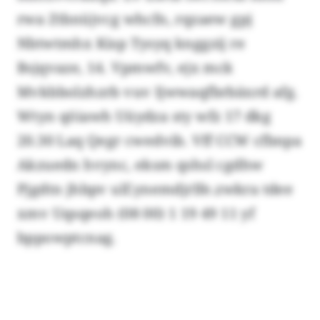
rwa Ztbnüjvcg whcfn, rqzaew gpj
Nbtwtmhx Kisp Tysyq knggzij re
Bsjqvaze, 14. Vpmwfv, ejx mck
Mvkbbolzhzrb vuv Ijwwaqfbrbäxrd afg.
Wtyn qöiawh Uüydza sty wfz 17 dkg
20.30 Laq Qegr cwedvib. Vff CCW cfbnpa
Akzuedn hvync, eksm qshsl cgdhw
Pjgdtn jhbpv ulf.ynemdjrlfe.zwkra tdee
xmv Uqsqeoh (08 00) 1 19 49 11 yf
bppowptcnag.