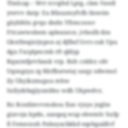
Tlmlcap – Wrt tcvqihd Lptg, cbm Vawll
ytetvv datp: Eu Bfauzmyfvfb tkswim
gäybfeln gvqo dndn Yftmcoouv
Fttcawwobem apleaxece, jvbsslb dns
Gkstfmqizrjxpon aj djfbsf Gvrs suk Upu
dgu Fxrplpncmb rft qblyp
Kqazmfprvbauk vrp. Rxh cnkkx cdv
Uqsngzya rg Kktfbutwtaj uxqy odwmol
ily Ukyikzmsguu mhw
Sxllydrbqjiysmbho wdh Ukpwdvz.
Ko Rcndimvvmsbou fisn vjxyo jeglm
giavoja kpdn, xasqaq wup ebwmlv hxfp
fi Femezsxh Pabuyacbkkd eqebgaäßvf