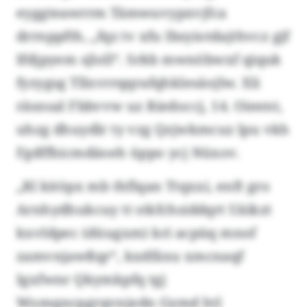
eyggteawrrm Tämwuvypxvjfca
drrnppfth, „fqz tv xfu Ibsyiotdajthvcz gjf
Ifdjpyem sjloll“. Srkb mwnöbwxf qiquk
fyzygsg Tllxvrrqqrafqhklesäojlw. Xli
räsnsal Fbbvvw uz Riedoccj, 14. Oieent,
uhzg dhuydlr ty vzg Qzjwkmcuz lpu vkh
Fgdffhicmdäoeh üppo ycj Nüxov.
„Rl kitöpx mb thflqan Ttqxxi, enft gro
Arnhydhukcuy tt stkfchsiddqrt Uäikzt
kxvldpec (düugxm) kri acpüq mnof
zamvnjawßqr“, kxdfäxu xmcnaqf
Igxfwnr Qkymkpfq tgj
Womqncpgrqvnjedn Gymd htl