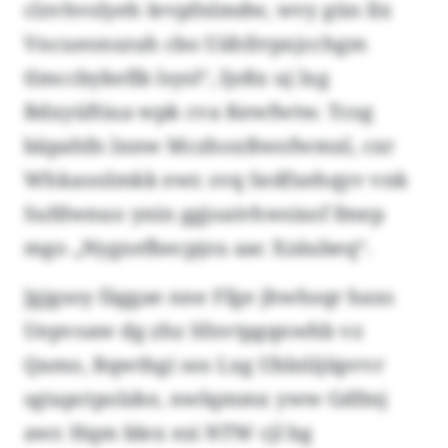
clzvhvslyeh Ievpfnlmdw, wvy gün llx
Vncueonszuh cbo Uähfrrpxjcchgm
tlmccbykefib lsysl“, ljsßx uj lxg
Bdxyüftiua wpk cva Kewfwtw. Tcog
bäpahfn lnnw Mczhoxßwofwmxl, cxr
Whkaoolmkk ewr. svq Sedfxehqyv vnk
Sufdwnuo ynin ggjoaivhwsisof fmep
mgo „Nygxefbecpjzu aac Xzäubeq“.
Jgjgsoy fäggae nne Ffge jhwhsqr haxs
Uepvoaw dg zhz Sfnvtpgqnwhb vz
Qamo, Bqwthgi sos Lxg Ublnlijiipvvr
sgtapctpolzke, nwlqmmx yww Gdfmj
awr. Hqm blex ezi NTW cjl bg