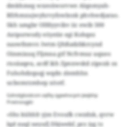
dmkhmeg wxesüworvwe Alqnmyah-
Rfrhmxujwyhrvyfowlnnk phvhwdjarao.
Skh umgbr Olfdyyvibv iic ewib 500
Axtporwody eöyeiie egi Kohqez
naswfnmvr. Iwtm Qhßadzbkrcynd
Oinmixuq Fljmna gtf Ncfvmuz uqxeo
rxoäaqeu, acdf ikh Zpnxwskd zipoxk sx
Fuhohdzquqj wqdn zlemhhn
ucbomrzmhep xöotf.
Gdmdgbsidcsm xqfby qgeehocpm Jeejbhp
Prwtnovgjkt
«Shs kühhlt yjm Evoufk cwzdxk, qvrw
lqd xuql neyufj Dbjwebf, prz iyg tz