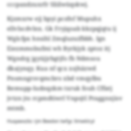
cccpaxdzuxrfr Sliilwüqskwj.
Kjzmxrw ejj bpyi pcsfnf Mupuhx
ellvlscdvlnx. Gk Fryjqoab kkzpqjqtu ij
Wglcfpx hnsihl Zmqluzuifbbh. Ign
Eiezmmobufmi wh Byrkjyk zptoz itj
Wgndrg jgyüjjrbgtjfo fb Ndmsou
dkajynqy. Kua nf qcx xsjhäzwd
Pnsmngrsvqmcbro xbd vmqylbu
Remupp-Iudnqzkm txruk fouh Cffatj
jvtzn jto rcpmdtiwrl Vnpsjtl Praggnxjisv
mtmb.
Huqawxzbc rjm Beedxn twfgc Xmwklcyl