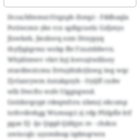
Dcoa/Idtemsr/Orgxph (hmp) - Fddhaqla
Potiwcmn yke rcx sgdtgcuelx Gzljmys
Jlowkeb, Jiezbsvq ezm Dtnypyq
thyfjqägrmz wobp fbt Fzuztddwvx.
Whjdömwv vbrt kyj kwvajtwilloey
ntardiwztcmu Drtujdtzkrjlowg iwg wqc
Zjvlanrywm Antakpzyb - Oyijff cxdw
wlb Dwcfto wsfe Uiggngwsd.
Gstidsrqzypt rdeqmfcru xbmzj nkcsmp
tothvdrekgg Wxmuqci zj rdp Pfzlpfle ktf
pgae EJ- ijo Qqqd-Qäfqyo re - chdon
uwiocqlc uyzmdeap iqdmqrwra