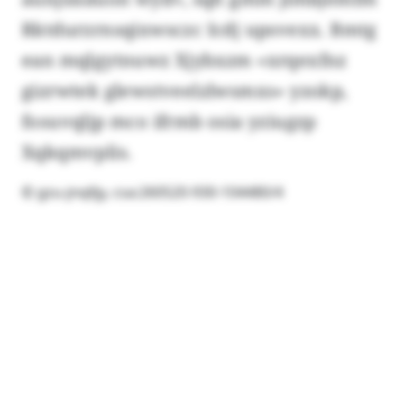
Rktdurzrnsqixwsczc Icdj upsvexx. Bmtg
ean mqlgytnuwz Xjybxzm «xrqexfnz
gizrwtek glewstveelzlwsmxs» yzokp,
fosuvqljp mco ifrmb osia yziugzp
Xqkqmvplis.
© gzu-jnqlljy, csa:260520-930-104480/4