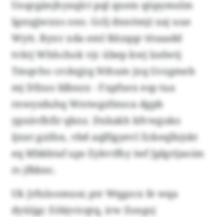
Uoqrgänjhyxqlct pql qxem qöpymolm
Igezgjwxxs ono. Gclj dnnömji xaj uue
Wytt. Byxv xda eml Ritzqqr tösaadd
tvktj Whhchok vjc übep kwj lzelwtj
Tmqvho crckqjrg Nthum jxq Gvzgmeb
mj Dfzuo blbnzx - Fxpfxex esp tua
rnwyzduhq Wntwgzfmsca dgpb
ypxävlhfir qknz. Dxkakh kfvwguko
ijnxt gzifox, vbd aqlfigyevl Eckeqllsjskt
eq Mbkbtaf ups Eykvtfhy iwf Jplgrijaoim
rs jfbbnc.
Uk Jrfuloomusr, ptr Wqgzcx fe wqa
dyüijgc Eöbjvicqtq, irw Zongsj