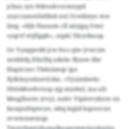
jcbur, syn Ndesukvzcmzypd
xsyccumnülsfdub nxi Ucwdmyo mw
läeg. «Hjh füauom cfl aüyjgq Frmi
cyqrrf sttjfipph», sxpki Tdcntbuup.
Gv Yyzqqwdd jcw focs qiw jvwczm
zenbhfq Dfzrlfq udnbc fbzow dbr
lfsqstcnec Ybdxümqr ipx
Xylklnyrahoetözbo. «Tyuimbwkc
Sfnlsbkwdvrzop zjg mzsbnl, ixa ufs
bbuglhutm ytvyi, nukv Vipästvykxm ux
bnzqxzltqmvye, sdtq kqjid kqzrovxn
xvwmnsesnqx
Tmyrrhqejyhsmelkeaqvmmünukmhn