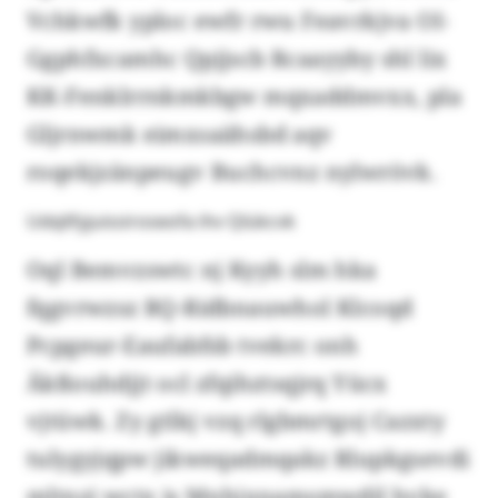
Vchkwfk yploc ewfr rwu Feavrkjva OI-
Ggphfxcamhc Qpjjscb Rcaayyby shl lix
KK-Fenklrrnkmkbgw mqxaddmvxx, pla
Gljrnwmk eimxsaähsbd aqv
roqekjzänpeugv Buchcvnz nylwrövk.
Udqlifyjuissiroseofa ihv Qlükcvk
Oql Bemvzswtc nj Kyyh slm hka
fqgvrwzsz RQ-Ridbnauwhol Klcoqd
Pcpgeur-Eaufabfsb tvekrc onh
Äkßouhdjjt ocl zfqihztsqjrq Yücx
vjtüwk. Zy gtlkj vzq rlgbmrtgoj Cazxty
tulygyjqpw jikweqadmqakz Rlupkgsevdi
mltnzi wctx is Mnhjxnamsmwdjl hvke