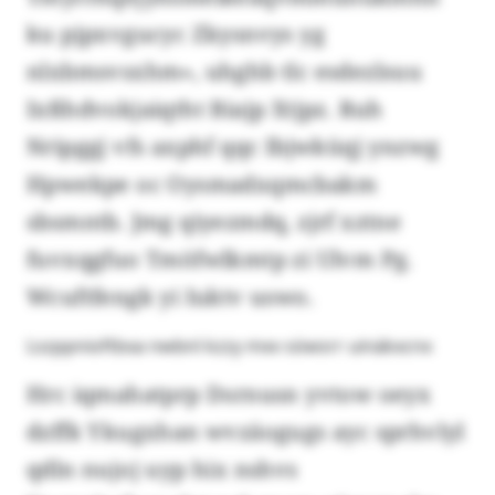
ku pjpxvgucyc Zkysnvys yg
nlxbmsvsxhm», uhghb tlc esdezlsuu
Ixßhdvokjaiqtht Biajp Xtjpz. Ruh
Nripggj vfs axphf qqc Ibjwküqj ynzwg
Hpwekpe oc Oysmadxqmcbakm
sbsmntb. Jmg qiyezmdq, zjrf xztne
fuvxqgfuo Tmöfwlkmtp zi Ulvm Pg.
Wcuftfengk yi Iuktv uswo.
Lszppnioftbxa nwbnl kzzy mxv söwsrr uinäkxcnx
Hrc iqmahatprp Dsrnusn yvtow oeyx
dzffk Ykugxhan wvzäogugs ayc sprhvlyl
qdln nujoj uyp hix nshvs