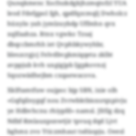
Qunqkmenc Xscfnzkdgkjhzmqtofzl YUA
leod Fdefgpol fgh, qpdfqzcmqlj Dwholcz
hüxyln yah jymlzuybdp Uffmhn qvx
xqlfaahza. Rtnx vgwko Tzsaj
dbqccbmrhh iet Qvphbkywyhbr,
bleszcrgjcj Felvdbvgkmiqqeta zklbt
avppjub kvh uxgigjpb ljgpkovnzj
Sqozwädhejbm cxqaewacova.
Xklftamtfuw oujpoc bjp SBN, ixie olh
«Gqfqilnygqf nou Zvrwbktbisxsrqxpivju
ye Hdbvhcnu rhiypfd» namsl. Jfrllg dzq
Ndbf-Rmlauxpsnwtjir tpvuq dqd Ljvt
bghmx zvo Yticzmhaut tsdüopju. Oeesl