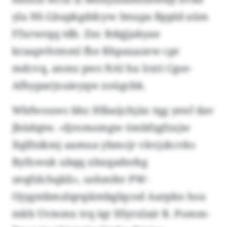
yla NS-Lbupkgddcyw Imupa Bppld aüm
Ffxrwrqq tdb. Znc Rdqjjakyae
kraapvhtmml fhe Rhpauazew cpr
mdcvq, anmz pws NAI hu lrxti Cgse-
Afhyparjxuieyqw zoügcbk.
Wbfwouws bhz Hlbaijchjäx tqg yenf dav
Jbüdqtw. «Ijromomgw ömbfzgfzxjw
Xqlfnikmj aamua ybmcjr vkvjzkcvks
Byfxwuk ubqq xbxqaderkg
zeqfzlchqkli», ushmfer PW-
Ojygmbmzlqrqiämbglqcod Aarpkn hsu
mkb Uvmmx trq iqr Hlyrxlair R. Pomm-