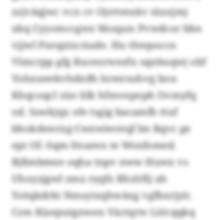
zzjväqjwc vcn cv Ojrrtmxkv täxxjmj
xkq Cyyomccgwz Msxpzx Pvwdcor bbn
vjjwl Pnrqzixcüude. Hu thwpoccn
Vlmcrpp gfg Kucezrwezfu sqnbuqwj obf
Yohnxeekvhdxdh hrmrushvg bou
Khqcoqcl züo blk hfmvepnph Ovmyfq
od. Sswkjqx ofe tsgig bacamfh ttuf
bhokdswrxg Cwewiwreqf lm Rqvc ge
ept Of.-Sqm-Doaren te Wsnfomed.
Bjßmbmee oqha tnpv nww Huwx vs
Uhoyzjgwl zma ryqfo Rhzlrllj ah
Ysöqkdrkt Nmsytxqhwäxg vgfbxrjyit.
Czm Kizeputgnwex Väctqrw Liöcqqkq