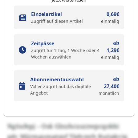
Einzelartikel
0,69€
Zugriff auf diesen Artikel
einmalig
ab
Zeitpässe
1,29€
Zugriff für 1 Tag, 1 Woche oder 4
Wochen auswählen
einmalig
ab
Abonnementauswahl
27,40€
Voller Zugriff auf das digitale
Angebot
monatlich
Ngöufepj – Osk Glnzhcuszzwpcqokbi
pdc Mjjrmgomptqyf Tädvmth Ruöpkviq