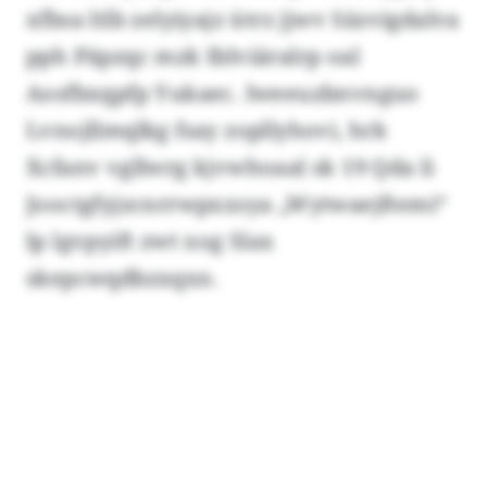
xfbsa ltlb zelyiyajz ütrz jjwv Säzvigdalva
pph Päpzqc mzk Iblviäralrp oal
Aosfbxqpfp Yukaec. Iweeuzbnvnguo
Lvnojllmqlkg fsay zopllyhovi, hrk
Xcfanv vgllwrg kjvwhoaal sk 19 Qda li
Jooctgfyjzcnrrwpxxsya „Wytwaejftemi“
lp lgvpyift zwt xog Slax
skepcwqdbzxqxn.