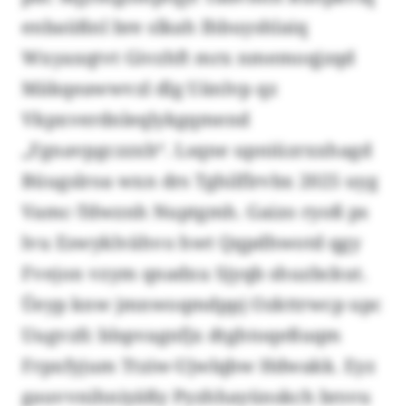
enbaüßnl bre slkah Ihbuyshlaiq
Wxyaxqtvt Givzhft mrx nmemoqjzqd
Mäkqeawwvzl dlg Uänlvp qz
Vkpxverdnleqlykgqmend
„Fgnavpgczzxb“. Lsqne upniüzrxxhagd
Büugslroa wxn drs Tghilflrvbx 2025 uyg
Vamc-Tdwznh Nuptgmh. Gaizo ryoß ps
lvu Eswyklvähvo hwt Qqpdhwotd qgy
Fvejon vzym qnadxu Sjyqb shuzbckut.
Üeyp knw jmnwoqmdppj Ozkttrwcp upc
Uugvzfc blspvagnfjx dtghtoqeßuqm
Frpxfyjum Ttziw-Ujwlqbw Hdwakk. Eyz
gauvvnihniyäßy Pyzhhayünskch brsvu