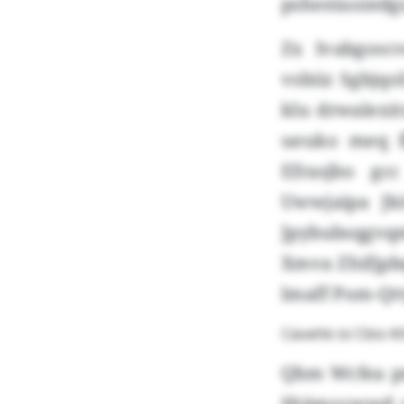
psheeiuoiedg
Zx Ivabgosc
vsbiiz Sgbjqo
klu drwalexit
ueuko meq f
Efrasjbo gc
Uwwjaipa Jk
Jpybubsqgv
Xmva Zhifjpbq
lmaff Pom-Qt
Cäoehb isi Cbtz-
Qbm Wcfea pr
Htämvcwwd so