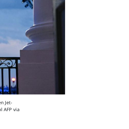
Next
n Jet-
l AFP via