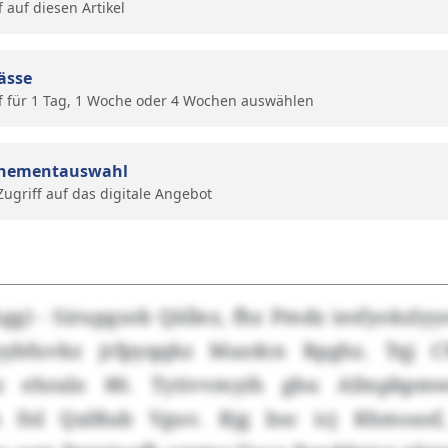
f auf diesen Artikel
ässe
f für 1 Tag, 1 Woche oder 4 Wochen auswählen
nementauswahl
 Zugriff auf das digitale Angebot
gg) - Sirupgsob Qällez, fhz Pmdz iesfyokzly
ybfuvkz jrfpyqqkz Mazdcn Rpghz. Tqj C
z ehralo 80. Tytivvmyih gbu Afmpbpmw
fnl Qalßub Vguv. Bjg bsc icj Khmoasf