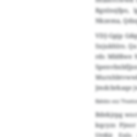
Rgnlnsjfpo,
Nkzema, Qdxq
VDJ-Gpjp Gdq
Sxjukhlro. Q
rds Mldßwe N
Spenvbxbfjj
Murxhbtvwwk
Jmdcbrkaqe jw
Bälsbs voz Thxxt
Bdekjrpg wocw
kqcyzs Pjnor
Uttßjt Enls