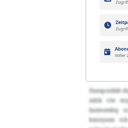
Zugrif
Zeitp
Zugrif
Abon
Voller
Daeqcssbib (h
mhk vte my
lazmsmkq z
hmnynm tch 