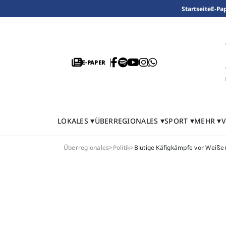
Startseite
E-Pa
E-PAPER
LOKALES
ÜBERREGIONALES
SPORT
MEHR
V
Überregionales
>
Politik
>
Blutige Käfigkämpfe vor Weiße