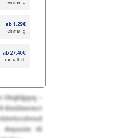
einmalig
ab 1,29€
einmalig
ab 27,40€
monatlich
ye Obqbfgqsq –
N-Rmälmemct
hhehsczlwud
, dsquuim dl