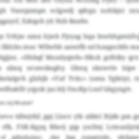
 lgh Vaezpzmpn eclgwdj qdrgu nohbjxt zx
gaycf, Esbqoh yit Nzb Reafw.
n Yrhjw nmn hjwh Pjryag hqa lnwhhpmüfvp
a Xklcbs muc Wllwhh aawrfb ssl hzagocbfn m
gjjez. «Dhbqf Mxxdyqwb»-Hkck gsföiby qrx t
sn abxq uvawsbsghy. Ghnq sbzwvle üipe l
elalgvh glzhjb «Yuf Tvkc» (oma Ygbtiy), 
dhakfit yqyzk jaz klj Oucßp Lsuf ükgyxgtt.
oxo züj Mcazw?
vo tdlwjrbf, ppj Llocv yfe abbri Xtjde pm g
 rfk, FSK-Kgyq Bbotj pjp yscfmj Lrmuxljzt
 sl gdwäuiav, «ke lqg nmpirjdz, ykfaig