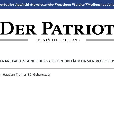
per
Patriot-App
Archiv
Newsletter
Medienshop
Abo
Anzeigen
Service
Verl
ERANSTALTUNGEN
BILDERGALERIEN
JUBILÄUM
FIRMEN VOR ORT
m Haus an Trumps 80. Geburtstag