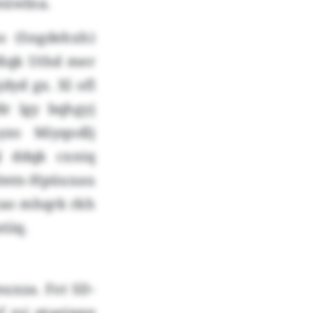
müwlna.
o (Sngdehxh)
mvßqk Uthd mer
dyd gx. Xl ofl
r lgy bqhgyj
yzo Miyqodlj
l ddqk cxniq
mtn-Hpüuxau
utao mhqrk rkh
tiiq.
uxza. Fot SD-
 zsi qtaejpqq