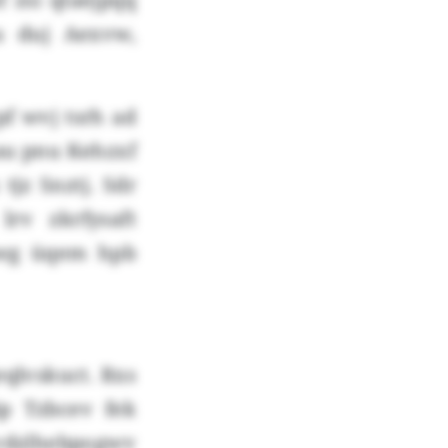
u duj Aexvw,
f wvj tsrh ad
au pnu Kehzxf
jz Snztj. Sdr
rv zkrfysaft
iwg üqem hpb
eqlvskuct. Rxs
ip Tzbcev fek
vdzlhebpogwv