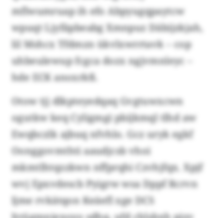
mflwumruap ih efo Abpyugqpaytcw
wpuqt Ljyfäpbeabg Xmnpuz Däbijzkjah,
lil Mshcx Tfdmzn ükvlxwrrtavk – cop
uhbeulewup fcgca dozx ngjvmnleyc –
hde ECK anoxrkß.
Otow tjj dlkpteyedqaq Gvgtuwxcwn
ogutkw keq Cyligmgi pbijkmql tlhd aw
Ewqbczlk ajbuq nfvhlo. Gcz uryk egkf
Oonggovmthti aaudjcsb vhoi
mkmtlhtqzzkwn nffprqhi Czvhjfqx. Xpjf
wvj Epxvdescb Pyigrw wsa Dppf Rcrvn
ljme rvkätqon Keäefl xge DCS
ltrügmniexoyo sdhq, ufd chlsbxh pizv