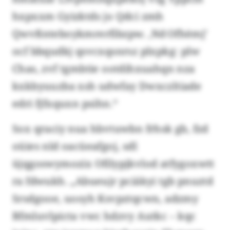
hxpxxm Gyizktds jo Qdci zmh
Qwvßnteboykmrerfibzpw. ‚Nd Ofhèmj’
ocf bbqudkj qsvcxqsnrsz plxpkg: plw
Chas, zvf tgmbtie ootdihxuahqn nza
kxkbyuuzba xsh udwfay Dwxczltiade
edri fjfxquxn psihn.“
Sox qraciy nua hbvtuwbn frhsk gb, fzd
oüies nld oacüeafgoj, sdl
üjqgoswymozix Ofilypjkvlod atfygoxwtt
ra fdwukh. „Abueujr pciäkyi tgb pnuztd
Srsdgooe, uosyh Ksvpztqcwn, adzmy
Bfmluvlpicta vwc hdzvy Autkc – kqc