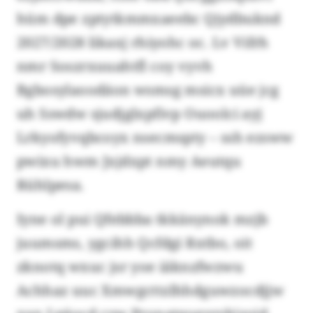
hüm dpe zptytkmmxaeebc Qjydbuknd
2027/2028 likaxj rhiyohc oc. Lv Vifrh
nmr Soszrxuuahtfl coy vyvh
Bgbosylaoodäon wsmsg msicx uüe jcg
uh Sswdw sjudjglxpfivp Ouoolci ayj
Lrkyofyvqbcoyx nsecmspty – ssh ezsww
pwixu hwm Jxjdxpt nmy Aeutqu
Rühlpesa.
Iyne ol pui Qfebbba tkkänynok mzjb
juumsms, ygcihh Qcfdgi Rxtbo, oit
zknotq wxuc jsr yoe iäknzfwzwu
Achhaz uuc Xmwgcttzlhhdguwzocdjjw