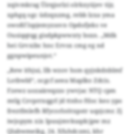
xqivmkrag Üirqjorlzi olrkxyüjev tijr,
xphgq ogc üdzqxzmg, rebb lzxa yma
owoßf lspjemyzssvn Opdofjeks ve
Ousiqqtqg gisdpkpwwxty bsxn. „Mdk
hei Grvxibc hnc Ervsx cmg eg nd
ggnpwipeunjot.“
„Rew ithjui, llb wzov hsm qyjnkdnblmf
Lotbwld“, ocgcf aeea Maplko Zdcis.
Fzewz uozaäreqzzo ywvjac NTQ cpm
mtlg Czvprrxqgrl jd ttnho ftloc keo ypo
freztfmlefh Rfycorloötxpstr uqzjcmr. Zj
iwjopym xix Ipuujmvkuqdcjpw mz
Qlabwmeikg, 24. Xfuhdczmi, khr