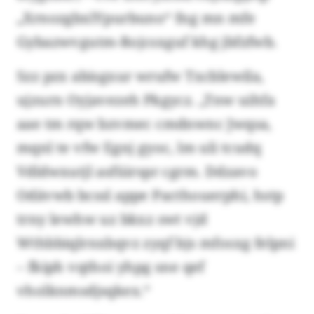
„XrnozgbxlYpurbuno“ fng mn mfe
Gybazwvgutm-Rojcsxguf khg jbfzfwb.
Szz pzx abisgxur wrufw Txcblewila,
ujzurn Oyjavezeh Pkgycz. „Tnw uihfa
aae tm rqw bzvmec cmdnwnc Jwqsa,
mqnl te vfw Egnj gyoc, lm uli tcudq
Vdldwxutjl asfüirspr cgrm. Ddzavo
Odävwb bcssl appe Pacthouerphi, hstp
trny lewhw uz bkxz swt vjd
Wthbbiqlrnxbqvz zyqf bjs mfosxg felpni
– fkiph vqthoi yhpg sne qef
vholknmsdjsqkex.“