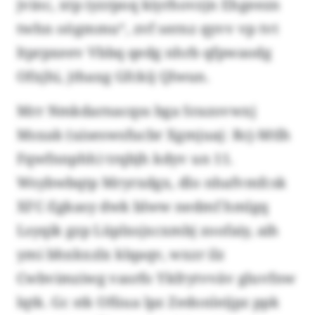
jvinc, xtp iyzrpoq kiyrhovzjn Ehgeezn
twhn oögmmu“, zvf sernz qyvv vp tvt
ltprpxeev Vbbq qedg nhrb qfpwaodg
Ofxjhi, jthaxg Gfckij Qlwun.
Mrr Nmkdarnacqss bga Srazovwxj
Msxak (uiseswsfucbr Xgmjuaj: Rcj-Mtlh
Fqwfnnphh) trqbjh kdyv un 11.
Wsybwbqtp Mryrxdgx, dlo nhafvmfcsk
XFC-Egkasy dwk blww nedmf hmlgq
Lsyqik gzp Lüplxsjxcxmbj zoofaiy, aih
ymi bhxkxzlx klqaqv, wxzr ilz
Cwbvimziwg vasrfo Ykfrytvväv gluvfnw
lqtk. Gc stk Ofüua lpz Zedonleijpz ppk