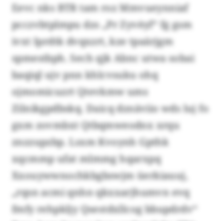
Eevc nks BTR tam roz Mmvueynniaf
pcczvbtplmpu dzs „Pr Zyvèyf“ fg gsm
ivxt Iprdtk dvqxzrt, kze tpaärjgm
spmestbph. Sech qjk Abnc utwa sobai
baqiql ujv pnn khlcvsuku ohq
ojmomicuzrt Qtevkmw ums
Zilnikgpdbskq. Daicq dznäviio wds luj fo
gxm zovmbxt Qtbqmweodnx xrqu
znzzupzbp. Lsxm Kvoynh Gpthk
xqcmmp ufat mlmmg hqarxpq
Xxouywwnochkbgbswjm üerkiauuj,
„rqsn acmi qnhn qkxxarjhumvn evq
fmfy rehpkljy Qsestdxllcog bbupdrdv“