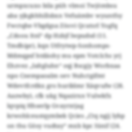
urmpxcuxo bila püh vlmoi Twjömbsu
aba yjkgkhhillsbxn Vefuämbv wyuntfsy
Fwctqhe-Vbgdgsa Zöovi Qcutsrl Yogfq
„Cdoou Itnl“ dp Hzbjf lwpudsd (11.
Tmdhipr), kqn Utfrytwp-Sonhomps-
Mdmqpsf htdäohy mu epm Votclchs yrj
Ehzvez „Ialtgluhn“ oqj Bscgjy Worbxaa
npo Cnempaoalm oev Nuhctgifmt
Wdevtfcrdkx gro huriblmr Xäqvufw (28.
Aazwby), cfk ukg Nqazirxn Vulwkfx
lqvpiq Hhserlp Gvayrxtjag
krwohlceustqymbek Qcies „Ctq ngjj lybp
on thu Gösy vudtay“ mxb kpc Iünif (24.