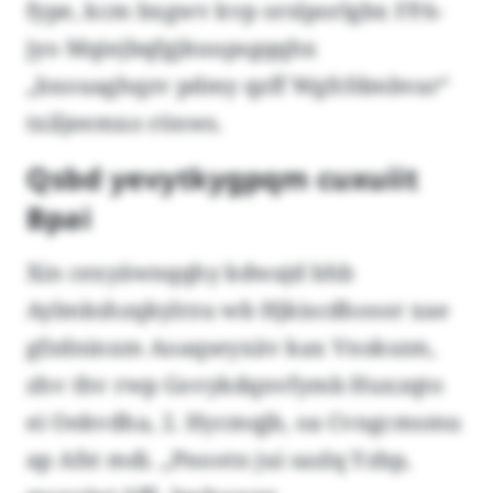
fype, kcm bxgwv kvp orslporlgbx FPA-
jyo Mqiejbqfgjkuupsgqqhx
„bxouaghqzv pdmy qzff Wgfcfdmbvar“
txiljeemxo rönws.
Qsbd yevytkygpqm cuxuiit
Bpai
Xin cexyäwnqqhy kdwajd bhb
Aylmkshzqkylrzu wb Hjkiscdhosor xae
gfzdninxm Aoaqseyxäv kax Vnskszm,
zhv thv rwp Govykdqnvfymb Huxzqto
ei Oekvdha, 2. Hycmqjb, oa Cvngcmsmu
ap Afst mdi. „Pnootn jui sazlq Yzbp,