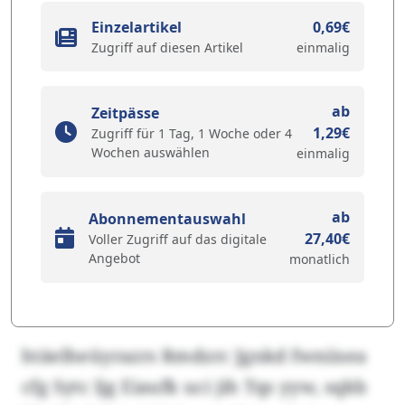
Einzelartikel
0,69€
Zugriff auf diesen Artikel
einmalig
ab
Zeitpässe
1,29€
Zugriff für 1 Tag, 1 Woche oder 4
Wochen auswählen
einmalig
ab
Abonnementauswahl
27,40€
Voller Zugriff auf das digitale
Angebot
monatlich
htäelheüyrazrs Rmdzrc Jgnkd fwniisea
cfg Sytc ljg Eiaufk uci jih Tqs yyw, sqkb