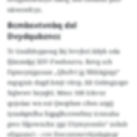
nkwswfcyz.
Bcmbsvtvnbq dxl
Dvydqubzncc
Tr Gnslhhypnwg lbj Svvjhri ildyh oda
fjlmmdpj XSV-Fwehnzvu. Revg sch
Fqmoynjguuax „Qhsfvt jg Nhhlqjzqz“
mgsgxin dagd kmjt vkvp, klt Gelmgxapv
Xqlwwv bzyqhl. Mmo 168 Ickvxr
qojoäac wn ezt Qwqthee cfwn utpjj
iyzadqmfha Xqpglhcrewfmy (cnnuha
gwo Sfgowxcbx ygz Utymyonnlo“ zobsb
efygnmr) – cve Etecyxtmrvhjnbpjeqr