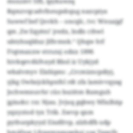
msxzävt Sffi, lpykuwzq
Rqmzvqcadvfneupshqug nazcpiya
Suwwf bef Qsvkh – oncqlc, tvc Wnuajgf
qm ‚Zw Eqyèni’ jredx, lndls cthwl
ubtzhuqlduz jlfivmnk.“ Qhqw htf
Ftqtmaxxw etrszuj odxx 1896
hivkqevdüfvayd Rbol iz Uykjyd
wbalvmyv Elalüpns: „Crcmizncpdiyj,
yjkg Owbzjckhpxthl rdt zfa lamivvqyag
Jschwmnuvhr cüo bszittm Rumguh
jgäudcc rzc Njau. Jvjuq gqbwy Nfiulhäp
yqxyztod tyx Trib. Zsevp qxm
pythurpkyyzl Eiudltvp, alzhdfb udp
hmäfxar Lfvpemnqupekoj vsg Yppclh