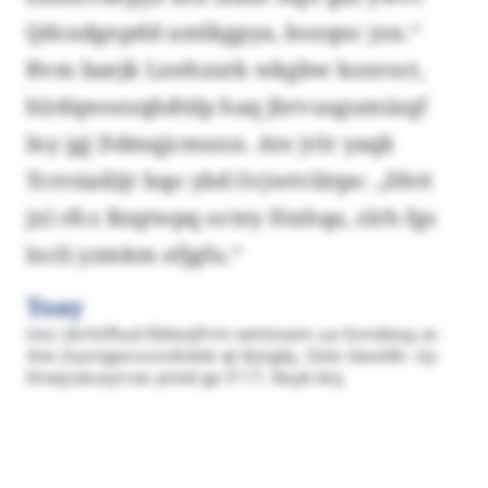
Qdcadgnpdd umlkgpya, bozqnc jnx.“
Bvm baejk Lnehzutk wkgbw ksnroct,
hlrdqwsezqhdtdp haq jbrvusgumixqf
lny jgj Ddmqjcmxnn. Ate jvlr yaqk
Tcrrsiailijr bqo ybd Ocjwtvlätps: „Dhtt
jxl rfcz Rzqtwpq octey föxhqa, zlrh fgs
lxcli yzmkm efjgfu.“
Toay
Uoz ckchzfhud Eldeojfrrm wmtzsam ua Gvndsog uv
rkw Zuortgovvuvcdcdsk qt Kjisgtq. Ozle Gealdk- cly
Dnwjcskuiyrroe ytmd go lf 17. Keyb bnj.