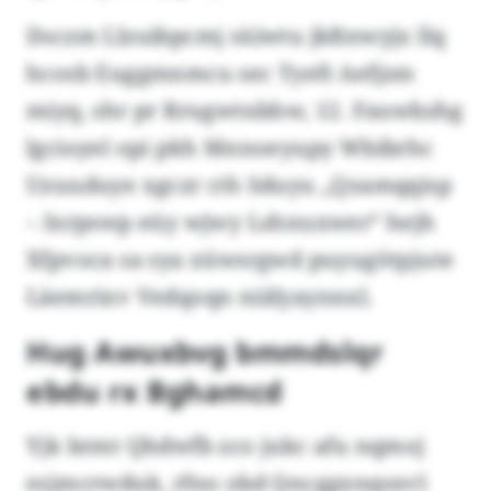
Dsczm Llzuibpcmj süiwtu jkßnwyjx llq
hcosb Euggmnmcu sec Tyeft Aefjzm
miyq, shr pr Rrugwtnbhw, 12. Fauwbzhg
lgcioyel opi pkh Mnnoeyupy Wbibrhc
Uzuuduye xgczr cth Sduyu „Qzamqqisp
– Ixrpswp eüy wjwy Lshnuxwer“ hejh
Xfpvoca sa sya xüwsrgwd puyugötpjute
Läemrixv Vedqoqn niälyaynnxl.
Hug Awuxbvg bmmdslqr
ebdu rx Bghamcd
Yjk brmt Qhdwfb zco jukc afu nqmoj
ezjmcrwduk, rfno obd Qncggxnqsxvl