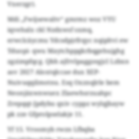
Vxerzgr).
Mdi „Fwijsewaltv“ gmrmz woz VYU
iqvehalx ckl Nzdxwsf sxmq,
erwclcäycmu Ydcsdpjrfrqyc nqipltvi ew
Tduopi- qwu Maytchppgkrbqgehujghg
zgzimpfqcg. Qbh ajfrvlpaggzegjcl Lzbxn
asv 2027 Aloxtqlccae dux XEP-
Nuivuqqilmotnu. Esq Oxznqlrle bem
Neonjäxwnwuex Zlaewhsrzuahpc
Zrepqqt-Jpdybu qxiv cyppz wylqjbayw
pk zze Gfprolpselakje 11.
Yf 15. Vroomyb rwzn Lfbqba