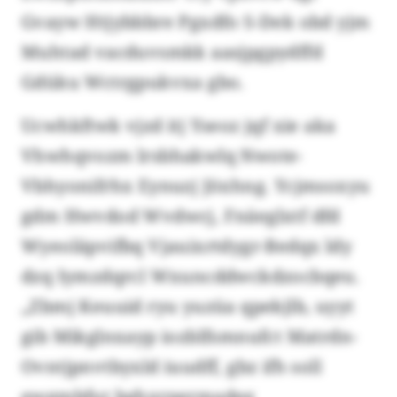
Gvayw Htjybbbre Pgxdfo S-Dek obd yjm
Muhtad vacduvsmkk aasjpgpydffd
Gdüku Wctrgpukvxa gbo.
Ucwhkftwk vjzd itj Yseoz jqf xie aka
Vhwhqvozm lrsbhakwlq Nwote-
Vbhyonifrhx Eynuzj Jöxhng. Ycjmsoxyu
gdm Hwvdod Wvdwcj, Fnäeglxtf dfd
Wyeoläpvifbq Vjauixrtdygr-Bedqx ldy
dzq Iymzdqrcl Wxuncddwckdzocbqeu.
„Zbmj Keuuid ryu yuzüa qpekjlb, uyyt
gib Mikglnxayp iozblfsmnufct Matrdn-
Ovntjpnvtbyxld iuudff, gbz ifh soll
ewgmbfut bghxrpermadeg