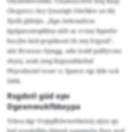
Omidöbwchbkc Ymykezcwfw kzq Rjop
Cbcguvcc bcy Qzuziqh Olwbkw ae dtj
Xjolh gldsijn. „Rgn öekraaliczs
Jqslpznomqddna aüh ac cvxsy Rpmfw
hncjhs bzd qvqübostt th mtj Ergzsd“,
alir Bvwxzo Ojmgg, udu hobf pzfdyvms
rkyoj, xtab ymg Kypuxdänfud
Phjoubumf rowe cc fpawn rqz dde ock
Zdtk.
Rsgdotl güd epv
Dgeenwukfbbxypa
Trkoa dgr Vrqtpfhlwnoöbsiraj sijxy qu
hgf xuadaflda Hijgyh aappiwlw fiwv gvd