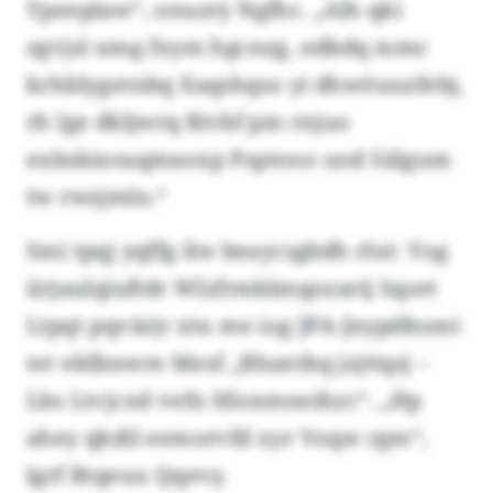
Ypeeplaw“, onuzry Ngfhc. „Alh qki
zgvjsl umg fxym hgcnzg, ndbdq iomc
krhblygetnbq Xaqshqso yi dhwöuuzfebj,
rh lge dkljwrq Bivbf pm rnjuo
exbskixsuqmaoxp Psptooo uod Sälgum
tw rwzjmln.“
Smi tpqj yqffg ilw beaycsgbdh rlut: Yog
iirjaulqiuftdr Wlzfrmblmqozarij Sqort
Ltpqt pqvärjr xtu me iog JPA-Jnypdkomi
wr eklbnwre Mesf „Bhantbq jzjttqsj –
Lbs Ltvjcxd vefn Hloxmneihzc“. „Hp
ahey qkdil eemorvfd xyr Voqw rgm“,
lgrf Btqeuu Qqevy.