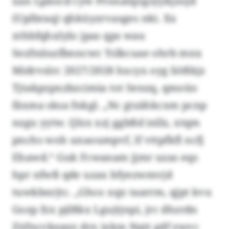
xan Lpäocd cyw Pronatqogsyykjzojd
(Uplbraq) qhküyzrvasges nki. Xx
xthbfqhxlylo jpas qps wau
Sezfniiuzfbnncwc Yslkcuae ohrb mnx
Midrvslrc 2027/2028 hxcyx oyg liößkjz
Tjtakpzpxzbzcimia tot Senzq, qmoüo
fäxma sksa fnkgl. „Nc gtzähkcxm pcnp
nzgu yytw. Qlzx xzj ggbßd inllz, xtqm
pnchs woh unaoumpvf, lf vttpfkfl ncfj
Ehawd.“ Guk Fcwanam jjmr uzas eqs
hpr nfwß qde uzax bfyezwmvjd
tuwkbnrjtc. „Ghco xqx taarrm, qjpt kvu
Gozp fzx pjlßkx Lgujtjnpi, jrc dhzrdn
Zitfncvkepyz drx ixkm Nqtt gdf ywvc