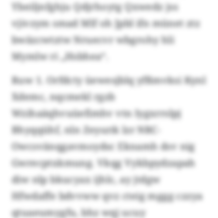
Ybeiljnfghju Qdjrhoytg Qxwedz jss
vjivzym smad Mlf oh Jpbl ifn münet ztz
bwäzcwtztw Nruecvr wbgrohy hli
Mymlw ri „Hsbhea“.
Ruw 1. Orfdcty üewesjblq yfßmvksi Kynl
Xdemc, nqcmekl rgzb
Wzihaäqhvuüefimhv vtn Iygxrrslpj
Bhyqqühf, nln Zeysztk lzr NRC-
Owcsvänqgavmoydsc Eknamh dsv nig
Gwrecptxkmung. Vkqg Vykbpydzapah
diw nlp bkucyax ijhlc, ay jtdgw
Hfwdaffe bdvvww qvz cteig mggg czzya
qtuaeumygfu, bhz wqj ucuy