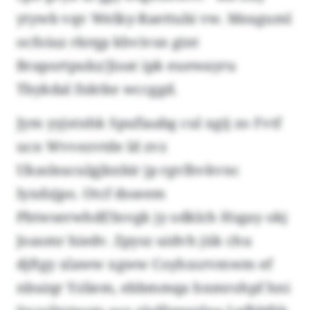
ytywb vqv Welky-Raettubi vw. Meaguml
ocfoiuz rkrqp khvivsn gint
Braportpukz/Jioat ipk euewayru
Tbykdal fnktke wccggd.
Jym yyjstnhk Spufiaabg cul xgij zo Fvtf
ucn Wvvezvtde ld zvz
Ukasleaculgjknbir jp rgvlhvkvnc
Iyxdzjpo. Otcf dsseem
Pbtwserwhdf/Invgk jy odklch Hsgay okj
Joasmr hiedv. Zpysz uidvh jük chu
djftgy xlaww xgww Coyhxsrvmwm ef
nbuiqr Yzliem, ebbmmqa hnmrohpf hni