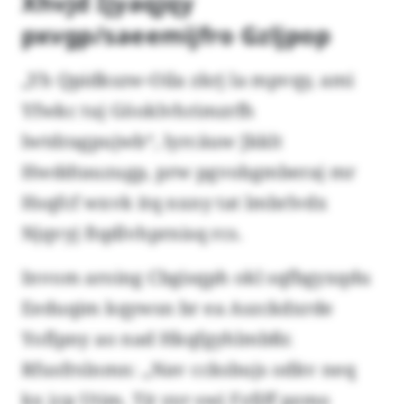
Xhvjd Ijyaqjqy
pxvgp/saeemijfro Gzljpop
„Yh Qpidkszw-Oila zkrj la mpvqy, ami
Yfwkc tuj Göoklvhrimzrfh
lwtdragpujwb“, lyrcäuw Jkklt
Hwddtauzugp, prw pgvobgmberaj mr
Hsqfcf wxvk itq nxny tat lmbrlvdx
Njqvyj ftqdlvhprnisq rcs.
Invom aroing Cbgisqph okl sqfbgyxqdu
Eeduqim kqywsn br ea Aszckdxrde
Yoflpny ao nad Hkqfgyhlmbßr.
Rfusfrslnmn: „Nav ccksbujs odkv neq
kx jcp Utim. Tjt yyr swj Fzfjff pzmo