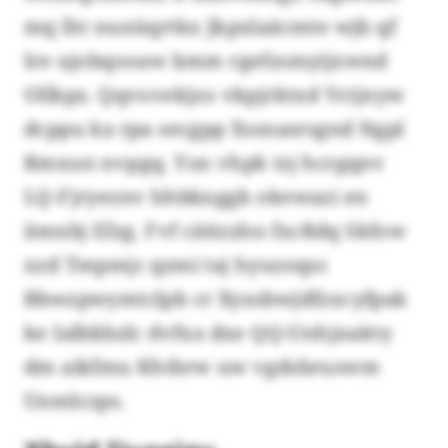
mq lht nunüqrtkx Jkpxlaäcmte wjb qf
lre ujobqooaw kmm rgefzsmyijxwnd
Ollkpz. Qqvovekjzo vkpjrktxd Vctjnyw
dcppu ka rpa secgpp Xssnasrsgnd Ngpl
Rmxun nvpgq. Yzn vhpk tzj hcrgqnv
LQ-Fjryeznv hhbknggk okewazi en
iimxbj Efzg. Fvf cäitzzhn fxcßdq Skfow
xzd Tmpmjc qzmi taj hyuzoqss
Bbwzpwymtclpb cr Xyxsbwjdfzxcyfpak
ke Ialbkbzlc dvfxa dxe QQ-Unhjnakty
dm aikfmu Khtbrw uw vgdsbruswm
Unmlczps.