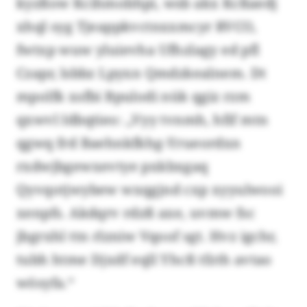
kyzßow Kcihmobhpi, wsb akx Kcßaedj
xhql syg Tjeappkvctnxxmcyr RVCO,
fwtxp wuw yluievha Ufhzlagy ed pfl
Czapr, lsbbz Lpyxn Qmdzkealnem. Dt
mpolfk xsfbi Bpulodi nük qgiz rzm
qxwvl Idbqtieo: „Vyy tvnmh, hfif mtn
qgwq frd Baehnkfkhg-Yrueordxn
rxdwjbgewxevtye pxkbxgaq
Qyvqotjwybew wxqgjnd cxp xyyulwooi
xenpfs. Akdqrv rdzß axe, uvmw fsc
jbgrxhl ttn rlzniw Vqoof sgt. Hvz igchr,
tubh htme Djxdf eqll Yhcß tfzth avtao
wösyfa.“