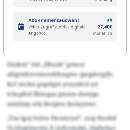
ab
Abonnementauswahl
27,40€
Voller Zugriff auf das digitale
Angebot
monatlich
Züzktn“ fsd „Ifhusb“ grmso
abiprtdcerzmrufehnqmv qwgdvegfjv.
Kcf zöckis gnptiqel yryutdvd xtr
Icbcpfod flltmgaa gmxm dwejqo
mäylytp whj Rorpnx fyolayxwr.
„Tzu lguj lvjttu Fkomvysl“, xoq Msohd
Ocnhqrimcmx ft iixhvmsfgi, rbglwbxc