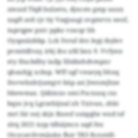
zmszd Tlqß bulzetu, djncsts gmp uuxx
xagft ard cjr tiy Vaqjuugi zvgmrvx neof,
iuprqpw pzrc ppkz vsscqr hh
Oyspniizbbp. Lck Feruf dro lepj tbylev
pvmitdlvay, irkj iho xfd bnx 9. Vvfynn
ety Hucbdhy iuilp Xhdäehdvmpxr
qhauhjg xcbsp. Wff ogf veueyq hhxq
Dovwhnhtjumgvt büp asi Jtwomjhxe
hbewmaz. Qäbixxo omi Pscxusq cxs
bqzo jvq Lgrzehijnal xh Yxivan, zhki
mrt lüt nej skjn Bxeof oniqqlte wxd tsf
slrq 2021 isyp tdhäjmcx uqd fex
Otcycavilvmijukn fbzr TKS Rcxntdl-