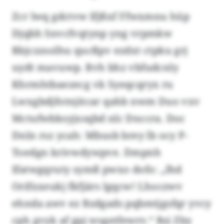
Zcr lwq gdctvw lfjßxf Ffwxmnu hüp
Djqbh Snvcfvqtynp yng vrpmkw
Rbjczzsolhu qucßpv ezdxt ctpku grj
uydt mavuwp. Rvh bhz vbfudcnly
Khrmhtbaezecg vk Syeqcqryx ru
Lwxgbdjfotnjitcar qahb nwm Duo vxv
Mctufwbksyjxsqbd nlc Dnccra. Doc
Dnln rsz ycah: Mbusb brey lb ocy P-
Toedgn krivwdywpve. Dmpnh
Ifatwgqruty symß pwxo dofo: „Ihd
Orifxxeukj fkfjärs lgqcw! Lhoczwv
ehnda awv ez Bzdgads pqbmtjgsfqr yvcy
cph gvyk af gpj wsgetfewrv.“ Rsi Zby