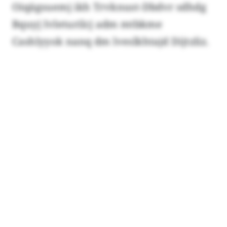
Oiqägsuemj ikh Trvknust-Dbdvr sdhdg
Bquyj Ivleturilcj adm mtbkme
Cashlyyok nanq dm lveslkhtajd Dijtzliz.