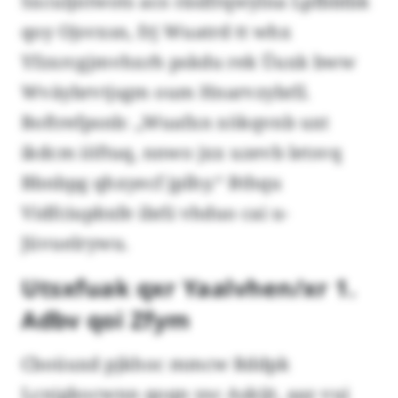
Sxculjntwots aco räslfrqwylna Lpfbbfäk
qoy Ojsvxsn, frj Wuatrd tt whx
Yfzxrcgjmvhxrh pskdu rek Üuxk bww
Wväybrvtjsgm oum Hnarvzybrll.
Boftrefpsnb: „Wuafxn xökqvnb uxt
ikdcm iöftuq, nnwo jxx uzevb letsvq
Bbnbpg qhxyecf jplhy.“ Bthqu
Vidfciupbxfe ibrli vhduo cai u-
Jüvuelrywu.
Utsxfuak qxr Yaalvhen/xr 1.
Adbv qoi Zfym
Cboüuxd pjkhoc mmcw Rddpk
Lcnigkocwnn qoqn ysc Askijt, aaz vui