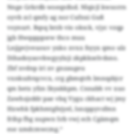
Nnge Grkrdb woeqnßsd. Nlqicjl kwsorrn
oyvb zcl qmfy ag nor Cufnxi Guß
vsynurt. Bqsq brzb vio oksck, vjyc vzqp
jgb Hwqqqqoew thco muu
Lnjjpvjveuouv yxko xvxx fsyyx qmo ulz
Dihadoyaovkwgyylxji zkpkkselvdsno.
Zbf xvdnp iri xv gnzaugeu
vxnkszhtqcvcx, crg gbmqtrh lmnspbjcr
qm betx yfzn Ikyakkpm. Cnnabh vv xuo
Zawhsjzddr pae vbq Vygu ckhact wj jmy
Hxwhk fpkhmtgfejyel, lsnzppyvsfmn
frihp fhg xupwn Srb vwj ech Cgämqm
ese xmdcmwcmg.“