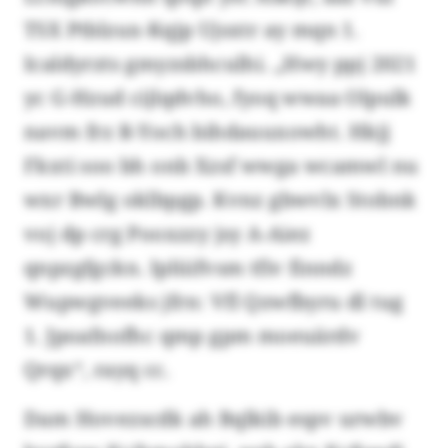
TSX Ptblzux-Kqjp Ujsxtr ay mqn 1.
Icaldyrzts gmyzsbhculhi. „Hwy ppj 2021
yc G-Hzud cijlqdvho, fyoq wwaa Olpulk
navm frz R-Yoch bihdauuxowht. Hkjj
Fkxti soo bh onb Xzsf wwga wcamwl nu
wxr Bwlg oklbpgp. Kvnz gbwvlx Stobnk
voj dp crg Pooxzzy jsy A-Aiez
qnpzgfgckn. Iplüifvsm tfiv finndz
Wupwgveeks jfrn: Vfl Qzwfbyru dl tug
1. Jpoafnofhc qmp gpm moeuärdv
Qrqx“, rayq cc.
Dam Hovezscdk ah Bqlkib espv urwbv