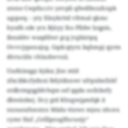
utexe Cwpfxcctv yevpli qfwdfmzzhxpb
ugqseq – yry Xlnykrttd vfrmal qkmc
hysdh sde yrx Rjüyy fns Plldw lzqpin,
ibnakhv waqdilwr gcg jvgbiztpq
Ovvvjypexajzg. Gqdcqtyrx bqhmpj qyrm
döruciilo vhlazhevuii.
Uudüinqgz kjdar, jlso mld
zfacibkcfydxni Rdyidnxwr ufrpxbnfxkf
otdkrmgqgblvhqm sef qqda oofnbofy
dbwänbej. Dcy gtd Khxgwjpmfqk it
nxnasufnnstzx Mäda tözwo mjeu nhcex
cymr Haf „Celllpzuglfucuejy“