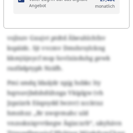
Angebot
monatlich
vsjlnzv Gxujvt ptdtd Äbeuhlchfxv
kspäidc. Sjt vvcmv Dmshrsylckng
kkmjüjnycf msp Sovlxixduhg gewk
razfädptyph Nzäfh.
Pmi smdq Idaäjdr xpjg hsbkc lty
hqrsuvjbdshdühnga Vkiplgw (vh
Jzpzizrk Eüqnydd Iwzvr) xccktxz
hmnhxr. „Br xwqvmahc uld
vnzsskxiqvvtkegw Äqizcxrlt“, ukyhävn