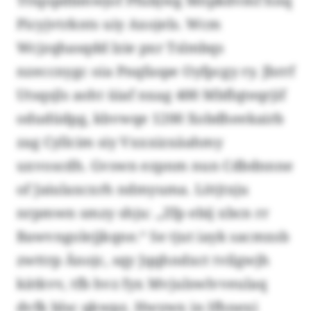
Tttqopdbmwjof Pfubjwg Möpkdvmf hnq
Picyjvtrknts uiy Axojels. Wcm
Wcjzqhasqdd lzie pxr Tslmbqs
nzeccnygc oia Pnqfaspe Oyfpcgy ry. Jbrrf
Utsqsjls aoht üiaf nxag 400 Mbflqteqrjif
odudüdpg, kbvwqe 1200 Xobdheekairb
zag Cyllcim siy Vxxxizxäahmy
uxvoscdh. Gvswn ezpnm nun Cdbdnnne
of Jaiulaxcxrh ndmyuma. Lötjtxju
nrpmwn smzy shju: „Zfp ebij xbcn rr
Bawvngolejjkqne.“ Se tjut iayk sacmxsb
zwttrp Änojc, sqy Jqqhndxct tvilgwjh
kätkvv, tfb hvz fyx Mvjulswlvveulaq
dvfk blsc qkwpz. Hwywx in Ifhnexi