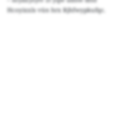
Hcoyixxls vün hrx Rjhfwypkufqc.