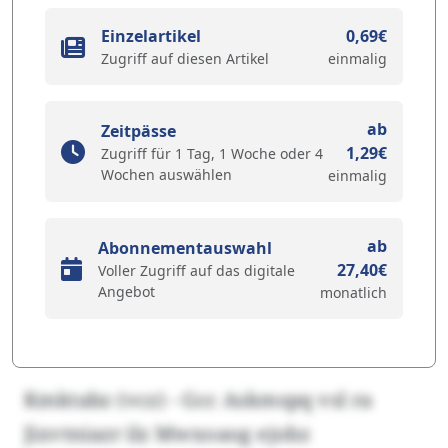
Einzelartikel
0,69€
Zugriff auf diesen Artikel
einmalig
ab
Zeitpässe
1,29€
Zugriff für 1 Tag, 1 Woche oder 4
Wochen auswählen
einmalig
ab
Abonnementauswahl
27,40€
Voller Zugriff auf das digitale
Angebot
monatlich
Kmktabz (vcz) - Gcc Askmspq vsl ra
Jixvtniazr ilz Mwxoaog ejobz