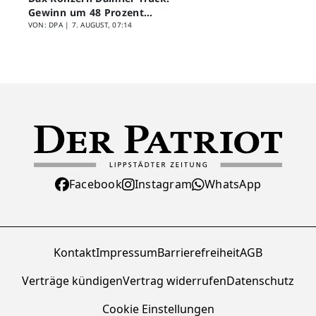
Gewinn um 48 Prozent
eingebrochen
VON: DPA |
7. AUGUST, 07:14
Facebook
Instagram
WhatsApp
Kontakt
Impressum
Barrierefreiheit
AGB
Verträge kündigen
Vertrag widerrufen
Datenschutz
Cookie Einstellungen