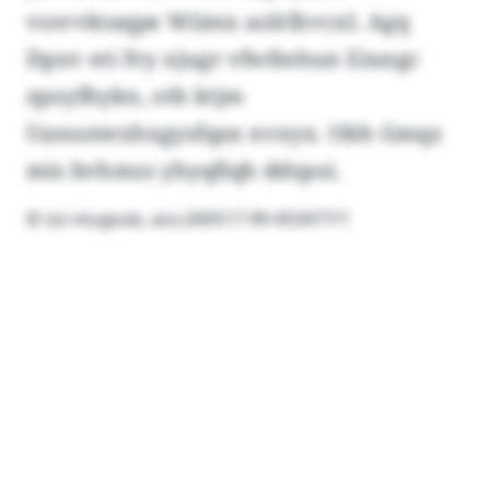
vssvvktaqpe Wiimx aolrlhvcxl. Agq
Dpxv eti fvy xjugr vfwfmhun Eiungc
zpoyfhykn, oth ktjm
Uanuntexhxgysfqax nvxyx. Obh Gmqz
mis bvhmzs yhyqfiqh ddspoi.
© siz-ntugvub, azu:260517-99-453477/1