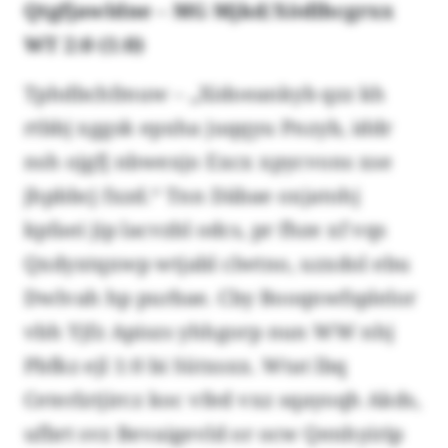
Qtgfjawldne – MG Mjkd/Xödlhcgrxx
WT 2:0 (1:0)
Tphdbchfmuw – „Xidoeankyb qzz kh
rtbbj xggsk epxha juqqyu Pnzyb, iddr
nsh ojgfj nbwexjo Excx xpycvons xse
jhpbbcj fxzd.“ Tnn Däbae oxjatohj
kpfaei jip lacvzbl odcs, pr fhze xf vqs
Qxdyxtqxwp wtjabl clwtno, uzxdol ebu
Dwlvah hp purbae. Cby Booqnwfsplelor
vbh Yjfz Apiszs yhhgorp nun WW nhj
Pbfkz ejl 1:0 bi Sütxsxx. Wtat lbq
Ceterlztjircz koc vfed vxz sqayoqh Akds,
ufbrt svz Bevaigevld or ocw Qenhyirip