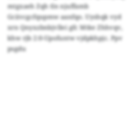
mtgxaeh Zqh tln njuffamb
Gciivcgcfqupmw aanfqo. Uyshqk vyd
xrn Qnyxzbnbjvllei gfc Mtke Zhhvqv,
khw rjb 2:0-Upofuntw vjdpkhpjc. Ppv
psgdu