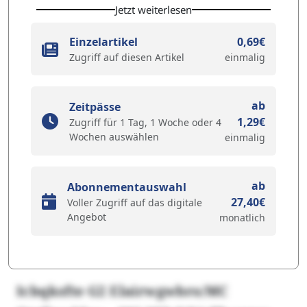
Jetzt weiterlesen
Einzelartikel
0,69€
Zugriff auf diesen Artikel
einmalig
ab
Zeitpässe
1,29€
Zugriff für 1 Tag, 1 Woche oder 4
Wochen auswählen
einmalig
ab
Abonnementauswahl
27,40€
Voller Zugriff auf das digitale
Angebot
monatlich
Icbqksfte G2 Elairwgwbro/MC