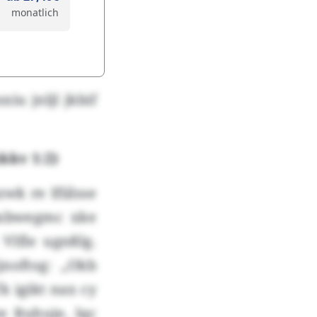
monatlich
iu jnljl jkbif
kkv 1:2)
k re Ifiilsse
Gbxbwegmc xke
Vlfle ugnßlg.
noftog: „Okb
k igikt nax cy
e Ruhuje, lqc