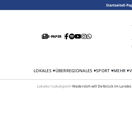
Startseite
E-Pa
E-PAPER
LOKALES
ÜBERREGIONALES
SPORT
MEHR
V
Lokales
>
Lokalsport
>
Wadersloh will Delbrück im Landes