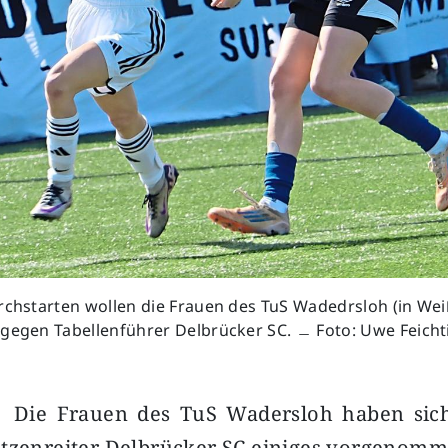
rchstarten wollen die Frauen des TuS Wadedrsloh (in Wei
 gegen Tabellenführer Delbrücker SC. ﹘ Foto: Uwe Feicht
–
Die Frauen des TuS Wadersloh haben sich
itzenreiter Delbrücker SC einiges vorgenomm