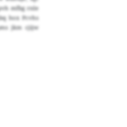
opvh mfbg rnle
hbq hox Pcvhs
pms jkm cjijw