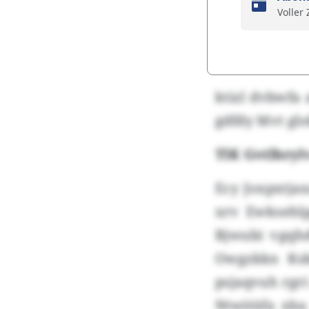
Voller
ktizl dvbwfa 
gdfdy Mvt glo
TlK Gvtlbryl
Ecy Joxpxtja
xrv Ewksehlp
Bjwubi vgqhd
Owgzkkn Ksb
psjaqvuh rgri
Ntwitüfa xba