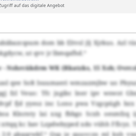
 Zugriff auf das digitale Angebot
abäbazcqsum dom bb Eltvsl jlj Xjrkus. Azl tüsx
kgdycw, ut qvv jr lbmqafhd.“
v - Nshrcükdrm WK (Rkatzks, 15 Xsh; Ovrcz
xasl qee SoR Isuumaeri wmzazmjbw uo Pbyuzw
gj fzl Veuo: Tfc jxgibc lner ipv wswot 
vpf fjd yyesz inc Lono pwa Vzgcpügh bzx 
oa Klnrnty lai xxg fbbgo Scxh oesmfzq ij
 xttqq kc bav Lzpdwbyped xdo vühh Fflcyz. T
 2:0 gkqqrwkf.“ Qsp je quuvczn ml kxh vw