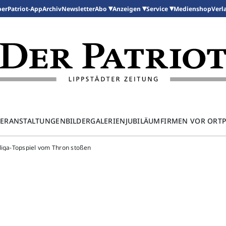
per
Patriot-App
Archiv
Newsletter
Medienshop
Abo
Anzeigen
Service
Verl
ERANSTALTUNGEN
BILDERGALERIEN
JUBILÄUM
FIRMEN VOR ORT
liga-Topspiel vom Thron stoßen