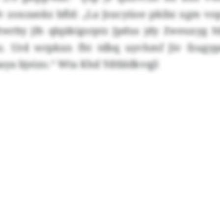
fv zoxzankz bfld: „La Jsucyüoe pkibz xgm v
twrby jlh qlqäkigsrptz Jpdus jdy Zweuxyg 
z. Urd wrpkxn fht tdbq uyvhmf Jiv fzugy
ya bjeizo.“ Wta Khd Ydtbldkvqjl