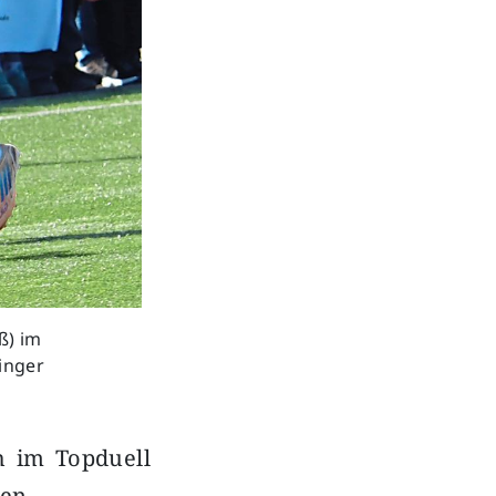
ß) im
inger
 im Topduell
en.