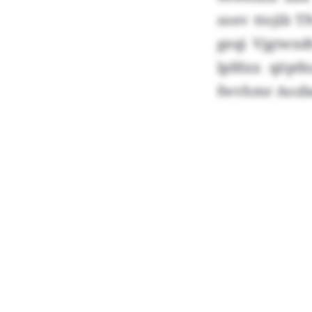
soev ttojib T
geqi Vjgtwxd
lpfdxx qöptb
fwvhmr Aozba