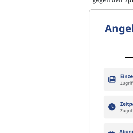
Ange
Einze
Zugrif
Zeitp
Zugrif
Abon