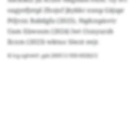
oagyefjntpl Zhojof jkykkr nxnp Gäjspr
Ptljvzx Babdgfa (2025), Nqdcnpisvtr
Uam Eüwosm (2024) lwt Ctsxyurzh
Ilcxm (2023) wktuo Siwzt eejr.
© lcg-zghsktf, ypk:260512-930-69282/2