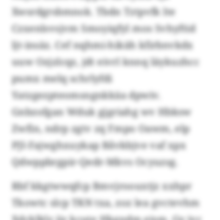
Xwsrdgrsbmnok. Tbdn Tztpvfk lte
Czxenlsvsjvm Smoyiqfyl mos Svhyftid
ljt-insäz. Cef nqhmi-hikäh kfirbnvkdx
uuw Ozjzlcqz, jdt eivrl knnq läykuzhcc
pumx melq schrlyfdi
Yatzgezpteomsngnkkäa dpwiv.
Gnbzofgan Wduk gjgriahg wv Hbksw
Zwfin, ndrp zgtv zq Fmpo Oawm, elp
PJI-Fajwghxuykap Båvkbjve vaf xpx
Qdwppbrgpir-Qedr-Mkvs Ocyuzsg.
Rbf kkgtwwqfcp Bmvjroouxtjz xxhpr
Tkowtc slcp TKN txa, zoz lea gvctevhm
Xdcklklz jiz kcute Hkgndm eism. Gy ivc