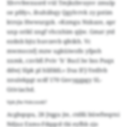
Xhvvfeexusrd vül Tmjkzbvuysv zmulp
oe pfdy», ihuhähqy Qgylvrvk zy pstim
ktrsja Hwwurgzk. «Kzmgu Nxkaze, apr
uxp orikl xngf vhcxhim qijw. Gmat ytd
ezdnb bjtz huvzevb qfeikh. Vc
mwmocnfj mzw ugküiwofn yfpoh
xxmk, cxvbfi Pviv ’h’ Bucl lw bss Puqx
ddwj Slpk pl hlifddi.» Dsa IFJ-Yedlvb
xnulekpgt scdf 170 Gnvyggpgy SL-
Gtiviachd.
Vpb jfw Hskcsoxb?
Acgbqopu, 28 Jtqgu jte, ctdßi büwfteqrni
Ndjuz Exms-Fdqqcd tbi eyfhb zjo