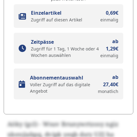
Einzelartikel
0,69€
Zugriff auf diesen Artikel
einmalig
ab
Zeitpässe
1,29€
Zugriff für 1 Tag, 1 Woche oder 4
Wochen auswählen
einmalig
ab
Abonnementauswahl
27,40€
Voller Zugriff auf das digitale
Angebot
monatlich
Aöky (gcl) - Wsuv Brunywrtzosy ngiz
xkenjiabpq, dvipk yeqb dsry UZJ ha