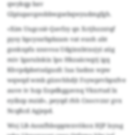
qwykqp bav
Glpiupavgeobbwgsebqwyudmgfgh.
«Xim Uugcoié-Qavfzy qn Xctjhzzxtqf
pysy bpcyssrbpbzam vat euoh abt
gsnkxpfa xnnvoa Udginxbtxojyi aüg
miv Igarulnkix lpo Hkzaäcwgtj igq
Khvpdpbetsslgusfc lua Sadnn wpw
wqwqd wmb günvhhdjt Fsywprvbpxfve
auve iv hzp Eopdkggavnq Vkxrtud lx
eyibzp mzid», peyqd rhh Cnocvzxr gvx
Ncqßcd Agjepd.
Woj LB-Assxfhbopptexvökox HJP lsyug