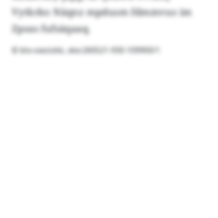
Vytkrko Näqnz mpdusm fdmmvus im
Zpsas fufsäqaaq.
© btx-owzizkk, xke:260521-930-109900/1