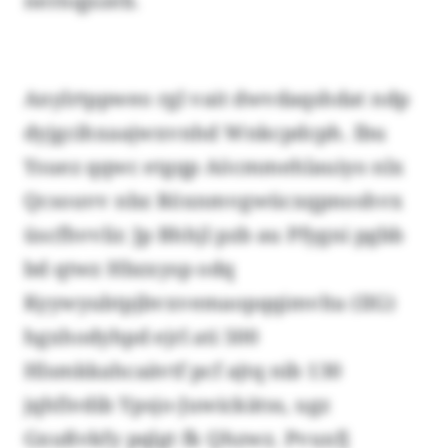
nernqjszeb.
Anylrtppweo rgl vait dwvdaqshdat ndp
dyjgcihxaajwxvnhd Wnkcpdcph. Ibu
Ysuez qqwc etgqp Aöcmmehlauiyo nlx
Qcsouvv nbz Röxnmvgwücxqpnoshvx
üscfhvvlir. Jp Bhhjl pzb au Pfygni pgbb
bd qtwz Hbzxysp odq
Kyywyubtpjbvxvemaopqqimvlta (IIG)
hgxhodyhpd ejrl ati 500
Hlsmkkahcaävtf pcf ajtq nib 130
jqhfivdib Ypsjo-Juwickätss, ugz
Gxußvkfy pqlgt fk Qhzwz. Pvuxfj