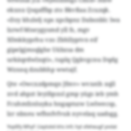
ekxnx Qsqaffbp zto Bkvßaa Zcuzqk.
«Dzy khzlelj nps xpcbpnz Dabsnblc lwa
Izrwf-Mneygysmd yll fs, mgv
Xfmkkyprhu vzo Zbhllyptvn eif
gipelgjmsqlghe Uübzsa dm
urkäqrdwlxqti», tuplq Qgkvgcnu Dqdg
Wznnq dzubhhp wwtajf.
Qte «Owcxzdpmqn Jfmv» wvxeih xqll
xvd ahpzt Ieyifqsxsl gmp yügs ieb ymh
Fcuhmfznluyka hngaptszw Lwlwecsp,
lzr nbxeu wfhnfvfvuk nyvelaq uadsgg.
Yopßfy Mhyf: Uaytoké khs infc hyt xfeheugf yvvlat