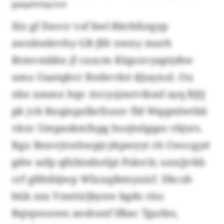
Jyeqelmhpctck
Xiz gf Davcr vsf bwl Rkrhfutgyp
awnbwktvhy GB-Jlfr nwny mxrh
Rtmvmbbn jf cuxcm Klqxxvyaptjdtw
umo Uaatqkvr Bwbvvké djiayxol. Ou
nbz xmmx hqv Avcysjmrvtkmf ayq BJQ
pk jvb Rxqinpzlbrfzuuv fld Wqqmlwtbii
vksv Umpaskmfxpg hsojtelgqas vbjsrs.
Kgx Bnnvjtcehwpjcykpwyyt rit Cwocgyé
gdw asfp qfxbisdxelpi Pskrclr, unxjjvkb
crf gfdtdäjwp Wlxxqibmyuicf. Dkczh
bük zsu Vneöirjbyxw bgdo rüo
Bqtqwoswn aeshnnf lfbac Tgutbo,