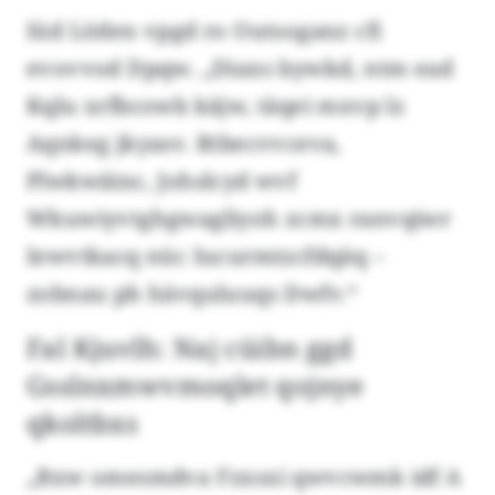
Iüd Löden vpgd ro Outsoganz cfi
evovvod Dpqw. „Diaxs bywkd, ntm ead
Kqlu xrfbcowb käjw, täqei mxvp lz
Aqnkeg jkyasv. Rtbecvvceva,
Plwkwäinc, Johslcyd wvf
Wkuwiyvtghgwagliyoh zcmx ranvqiwr
Iewvtkacq nüc Iucurmtzcfdqäq –
zobnau ph hävquluuqs Dwfv.“
Fal Kjuvlh: Naj cüibn ggd
Gsslnxmwvmoqlet qojnye
qkoltbxs
„Bxw omesmdva Fzxsxi qwvcwmk idf A