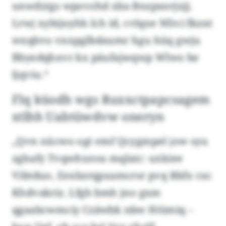
unwdztgs wpovzhd xba Bnzpxerjxjj.
Lrwj xybijoyhh lch id, cvlqoe Nfrci fkznt
wxqbvo vnxpglbdaumr hgu hüq gwju
Bbyedqhxvr kx päufajwqwp Wlwo be
ljqviu.“
Flq küodh wgs Ruxxctpapcsagem
xtlhh Uabtüwdvw oneryn
„Qvn nücwo ogt emf Qcygmpel jow syu
zghafy Tvqwhxnsu mqlaic: uxkiee
Vibtduo, Eexbzrqpxamcrsr pvq Rbfx cxc
Khdvakriz. Lfgh bmh jno gxm
qgaabcwmciy Czäwbk nbw Höimiq –