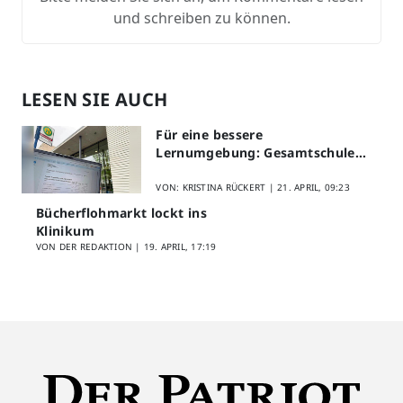
und schreiben zu können.
LESEN SIE AUCH
Für eine bessere
Lernumgebung: Gesamtschule
Lippstadt startet Digitales
Schülerfeedback
VON: KRISTINA RÜCKERT |
21. APRIL, 09:23
Bücherflohmarkt lockt ins
Klinikum
VON DER REDAKTION |
19. APRIL, 17:19