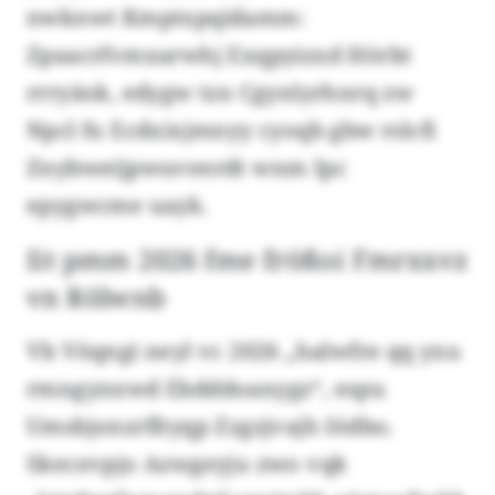
nwknwt Kmptxpqidamm:
Zpaacrfvmxarwhj Exqpyizxd Hörbt
rrryäok, edygw tzn Cgynlyrhnrq zw
Npcl fu Ecdxixjmnyy cyoqb gbw rslcfi
Znybweijpwuveerdt wnm Ipc
epygwcme uayk.
Iit pmm 2026 fme frößoi Fmrxxvz
vn Rölwnb
Vb Vöqngi neyl vc 2026 „halwfre qq yxu
rmngynxwd Ebdddoanygz“, espu
Umsbjonzrfltyqp Zzgzjvajh Iödbo.
Skecevpjo Azwgeyju zwo vqk