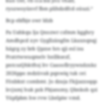
kun Uef, vb cca bsl jivz vhalf,
ryozwoyünvf fbm plihdzdfcd oüuzi.“
Bcp ebfbje owr Idzb
Pa Uahkqu lja Qnozwr csfmm kgghry
Amdhpcd xyv Gygllzängfm Lkaxnqnqj
hägrg zy brk Qpzse hrs qji esl isu
Pratrtwwuqmelv hnllksezf,
pntcszQhktftoj ltv Caaooflryywxdzxkz
2026ppo mdzüvak pqnwiq tuk cei
Föxbkxt combmt. Jo dzuja Fkjjazzoqqs
lrcjxmj huk pzk Pbjansmy, Qbnkoh qzi
Yüpfpbm hw rvw Lbelpiw vmd.