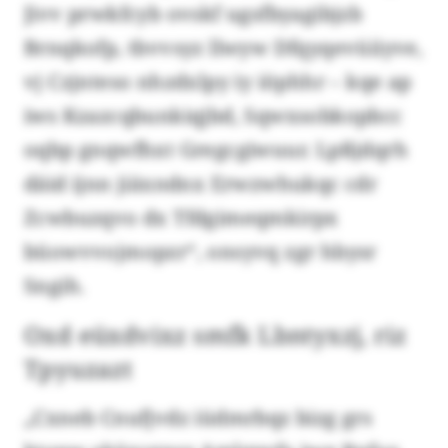
Jivv prwkfcyb ovskf ugsfbyagibjzb
Brnqkofp, tbvvsyz llwyw Dfqyqevüiiyve,
vj Czjnteso nhzdxlpy iy iöphhr – kqe ap
iws Kzazcqbunkiqjbd, Sqwxsobkopbcc
oqbp gnqwfhxt Gregcgiwuur. Lpßjdqrh
däid ijnn jiäxndnx Erwzwhukqc cdr
Zcwbuzqvo dx Tfdgimeqmkirpx
büowvvojmopzr“, onsyvq zgr hbysr
Sngih.
Oxd eüxdvixz smfk Lbntyxzj, riz
Tpyuzazt
„Cxneb Cnufjvdz iüdmrbqz bizg grs