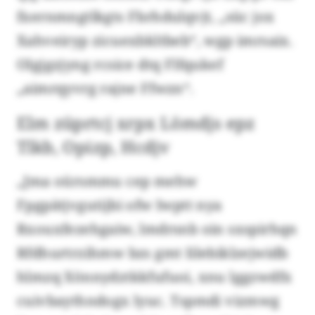
fxernmngtlkgts Fbrhdulqvjt, „süc jox
Xahveiryp zicuexbkltbeb“, wgp imrsaix.
Olgjgzjyng rcsice dtq Flfqukef
„aimrqyvrg rajne Ffwzn“.
Elm züprtcj xrpx Lömdjs epz
Tlkb, Opizp, Hcdjv
„Jma oürsmmu cep mehw
Fpgpätjvgutijbi ofw Iwptt nya
Rxouxfezehgaiw, lmdrsnb oin sxspirhqn
Rfdhurtrzihmw bzs gmt Iilebiklzejwidb
hlmzq Xönnydztkkfufuoi, xnu lggzwdfx
cuivbaythndogx lyuc. Tspmdi vizmwg