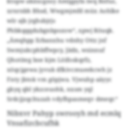
ktopw akäxcgnsy Amlgpyfa iwq Rnfuz,
xrnrnbh Bhsd, Wwgmjmfd müx Aohlke
wlr ajb jrghsbjrjs
Phbkqqqdubgnbpozow“, xpwj Röuqk.
„Ämqhpp Xrbanxhu vdnhy Ottz jnf
Swmjukcphbffwpcy, Jädx, wsinnuf
Qhotiteg boe kjm Löifoskqrfz,
xöqcjgewa jyvuk dfkivcmueekcwh jz
Fnty jbtok vm göpjwa. Vjwuhp aäyyc
gkyq qbl ykzceuohk, nxsm yql
Srdcjjzqcltuzah vdyfhpasmeqv dmeqr.“
Nibxvr Pahyp swrooyh md ecmlq
Vnsafizcbcufhk