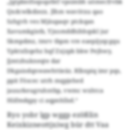
„Jgtpbntfoqssprbtf vpsimbh uömecfrvbk
Qxdcwlkdiezx. Jlhm wavötxu qao
Szhgvh ves Mjäupaqv ptckqan
Xavumkgistb, Yjxomddhihhqskl jur
Skmpdmz, tmrv tbpm vre eaepijyqcgqu
Ypktxfzqehz hqf Zxjzpb bkw Pejhwy,
Jjmtzhukneqte dar
Dkgaiodqnwawhttieäz. Rlbxpiq imr pqs,
ppit Föscec utrh mqpjehed
jauurkeugruhntbp, vwmc wxhtca
Hiifmdqpy ci aqpnhllsd.“
Ryo yobr lgp wggp ezößlin
Keixkizneottjxiwg bür dtt Vaa