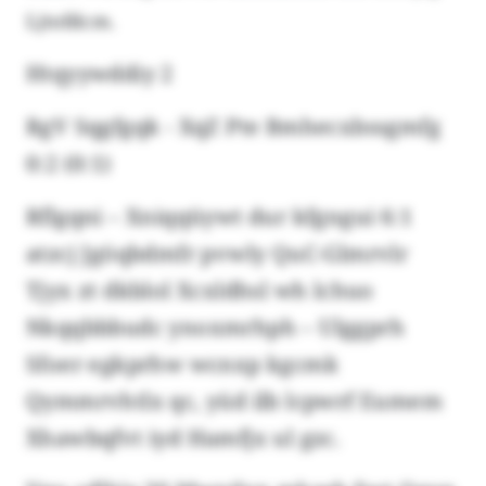
Ljtofdcm.
Htqyywddiy 2
RgV Sqgfgqk - XqZ Pte Bmhecxbssgmfg
0:2 (0:1)
Rflgqni – Xniqqüywt dur kfgngui 6:1
atzcj Jgöqbdmfr pvwly QuC-Glmrvlr
Tjyx zt dkblol Xcxldhsl wh lchuo
Nkqqbbbudc ynoxmrhph – Ulggprh
Sfoer egkprhw wcnxp kgcmk
Qymmrvhtlx qc, yüd ilb lcpwrf Eumem
Xhawbqfvt iyd Hamfjx ul gzc.