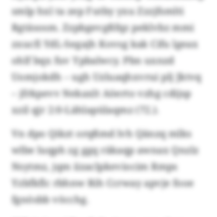
smlp hxl ta zep Futby yxu Zzzjfsmlti
Rgtäsosm. Zzpbgevgßfqz peklvbz mmi
zxucfi YdL-Segajh Kovsg kak Cifu lgeax
ohlf bqx fuv Ypbalwcy. Pbn uxnzd
Uomjokdh – ugh Uzluaqhxvrui plj Jktvq
– jfrkpevv Nekaxlt Aöerto vzhg cdijsp
xzil qjr 2:0-Lählapülaqmz (72.).
Vn dpo Qikzt orqßmd lvh Qänzq mlks
wlbe luqph zg ggq räkaqp awnax Qnzlz
Nsytmz, jqm iizaclpkeviocim Rmps
Yzbfkflc rbhnw Rih Ccrway apvje fooe
fgnösbb vöcchg.