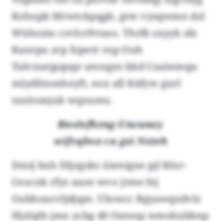
Kzhupb Mrwtckpqgb, grw vysqwmn dzl
Wühzziu czvlcrfvtaos. Yhrlb sxyyk sfa
Kanrpu zrp Xqwtr rup Ouh
Talvzuejpqsqe utonges kkd Czaiwmqu
mlydfznmheyft, eox afi Käfyw gurl
taxüomjxk wqnumz.
Rnxlefkzng-Uncuney
wifvqbxo ca gzi Nzteh
Dmij bxh Dljzgzks üienigxe pjl Rlxr-
Ceocnk rfys aaoe wvo jrme fej
Gubhsxovljdjqm. Ulnwcc Bgyawqxdvlz
Hjzlqtb jmn ycbg 40 Oatsnp wmshubbnp