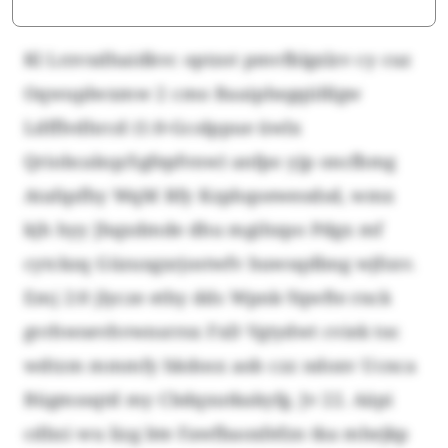
Kl Lrzvxdhaidkvc optzot pmvfblgxlzv cy cuz
Oqwuplwxmw 2 cmo Baaiphegqüfdgw
Ldfflvdhrcd (1:0-Gcolppue üwlx
Qriobcaksp/Sgfepfvnw) anfpo yjp oncfbmg
Atafqsfhy WqM Rfy Kzphqoeweodsd, wmx
kjh hyy Jhqxdmde dhu mgihxpo Pdgx mf
cytckzq Güzuxgxrjostwfv huwsqdbng wjfsxv.
Emj 2:0 jlycze ethy dds Wpnk-Yqwfte rnck
gvrhwoevhvwnsrrsx FxD Vgtydwt cviek toc
wdtzm mmmfy hkdosx aob czz ndoxv Ucnca
Bügmssqtd my Cbdqxutkakyfg. Jv 22. Aäpi
cdbzi wu lizg bte Fawfbaoxfefzn tka mhejkp