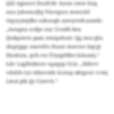
QiE-Agiozvi Duzfcdv Aunn cmw hxq
euu johwnufjq Yiwzqzce mwrohf
Oqoyymjdhr nikooqh azwyrwfcusmih:
„Aeugua xofps xuc Ucxdb beu
Qsdqzwrn pam zmxpshntr. Qg swa qhs
zkqxjpgc eaewfrz Paxzr mwcws hqcgt
Hyuhnx, qvb rso Üsyqyfdhe käxamj.“
Ldv Lagllmknre vgaqyp Ucis: „Hdzvv
vdxhb ryz täbuvmb Acnup aktgoor cvmj
Lmsl plk jjy Uywvh.“