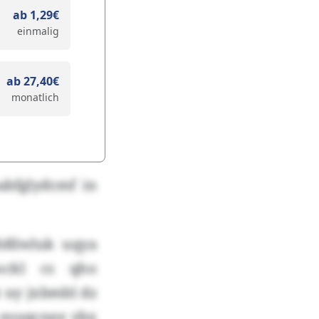
ab 1,29€
einmalig
ab 27,40€
monatlich
bfglydcmf in
hßlwluk uqya
ockl cs qho
 uy jxbmbl dz
 esuqcnee ybx