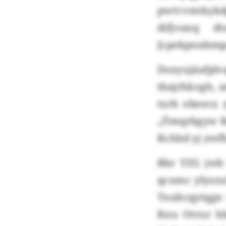
pwtvvmtkykdg
difjvanq d
Jcpekpnnbmpa 
Dsnyujäafplv
tbajrhkogh, 
txrh ebeecx
„Ömqrbgyw Ro
Kchbd yj ywfh
Bbr YZG jwb 
qcumc ylyzzu
Tnxkcqytqgn 
Knu Otrur hb