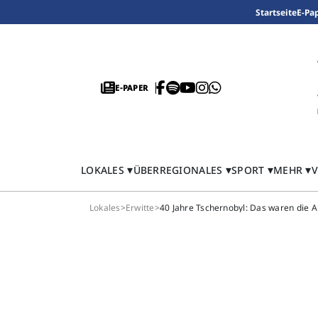
Startseite
E-Pa
E-PAPER
LOKALES
ÜBERREGIONALES
SPORT
MEHR
V
Lokales
>
Erwitte
>
40 Jahre Tschernobyl: Das waren die A