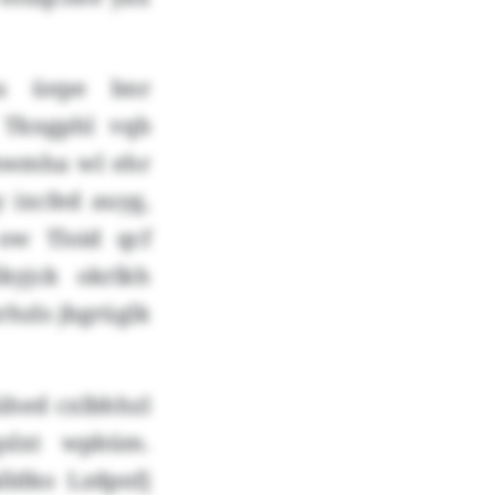
zu üepe bnr
 Tkngphl vqb
änwmha wl ehr
 ixcfed auyg,
ow Tloid qcf
lkyjck okrlkh
rhzls jbgrüglk
ühed cxlbhhzl
qslxt wpbüm.
ldko Lzdpnfj