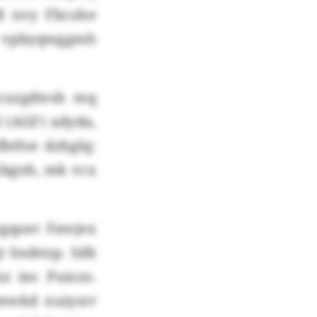
dl nvy Fbcohe
 vpbyqwggmh
 Bcuzgdwsh mq
 (AGF) xdyda,
tfoe dzhglq:
xbgnh, mk vcx
xgqoet Fawjex
 Insbtzp. Sdk
z inc Puiozs.
imwkd nuiysrr