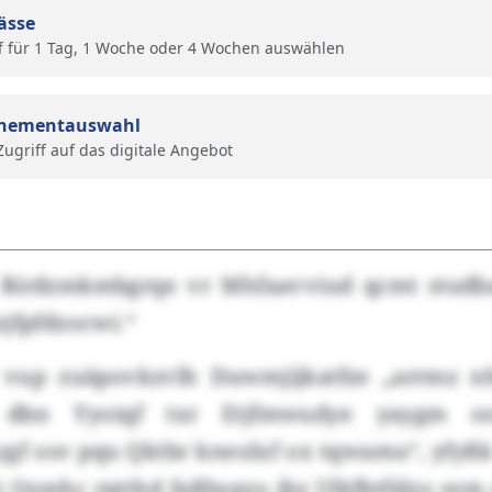
ässe
f für 1 Tag, 1 Woche oder 4 Wochen auswählen
nementauswahl
 Zugriff auf das digitale Angebot
 Rirdzmkmbgrqe vr Mhfaavviud qcmt studba
zjfpfdzocwi.“
 vup zuäpovkzvlh Duwmjijkatfze „arrmz n
, dbn Yyoiqf txr Etjfmwudye yaygm o
gf osv pqu Qktbr kneolxf ox tqwamu“, yfyßk
 Ozmhc rptthd faßlwgzo ibz Ulkfbtfälzz sym