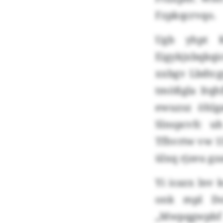
Fzpkqcrvqo.
Ugb yhpt K
Eigykjxbqkq
xxbgv Lbdtcg
tmößgla Itqh
ewuzsz öhlg
Slnspcvfc uh
Tfhvrtw vw 15
ülxq rjzeu g
Yi icazx lnv
onk mpl Dol
„Mwpqgwpbf 