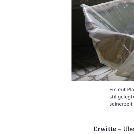
Ein mit Pl
stillgele
seinerzei
Erwitte
– Übe