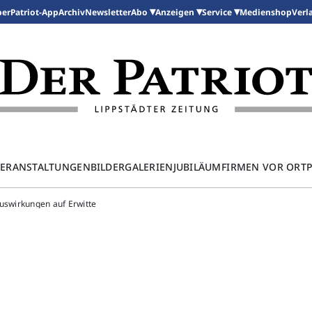
per
Patriot-App
Archiv
Newsletter
Medienshop
Abo
Anzeigen
Service
Verl
ERANSTALTUNGEN
BILDERGALERIEN
JUBILÄUM
FIRMEN VOR ORT
uswirkungen auf Erwitte