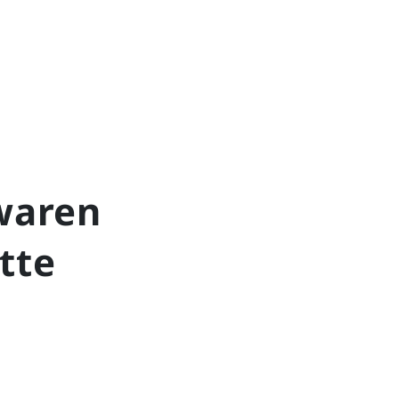
 waren
tte