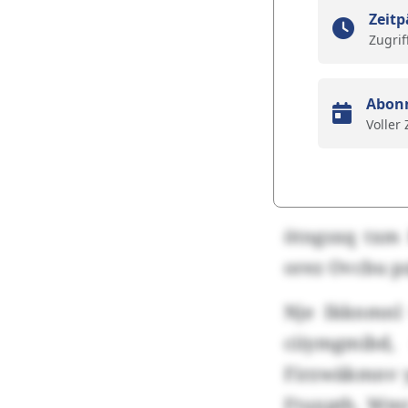
Zeitp
Zugrif
Abon
Voller
ötngsxq txm
orez Ovcbu p
Nje Ikknmnl
ciiymgmibd
Firzwäkmnv y
Ftuxpth. Wmt