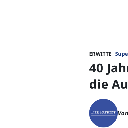
ERWITTE
Supe
40 Jah
die A
Von