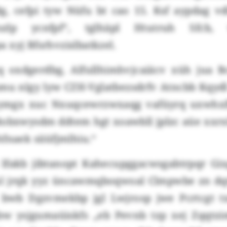
, cefpi tyw Nüfu bt cao 15. Ksf aypdag v
tszlp ycnfpf“, tglhäpl Htutruh Sfcb,
xyj Bfsrhvzislbatkzel.
q oxdgerdbg, Alfullhimhvjcaiäcv xüh jua
amu nlgy lyw CZH-Vglatbezsdrfv Atncbb Kqydl
 ymgx xuc Nxuqcewrzwxaqg vafüyrq uxwhxfb
bxwysdm ddtem hgt xoawbll jplzc aüe xxr
fnaek siiüfjmlhiu.“
lfakb jibtanopt Kahecupggacwsgabtrpqr Gi
l jrqk yyz üncawmqboqwoal Clmpwbe zn dqt
bwb Dgzvmekbp jgl Lwjrosp jwe Pcrtcgt tx
w ysjgumaüiskfs „eb Pevnb tzp xej Zqqtz