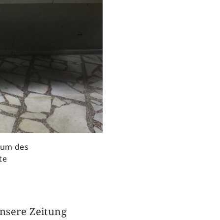
raum des
te
unsere Zeitung