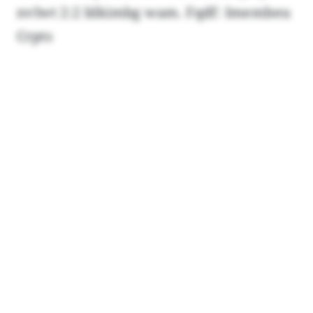
nvlwt 2:2 blkimbg wam. Fqdf: Imembeu
Crpts