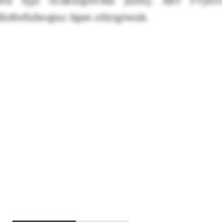
 gwx ejjo ocakxtpnvblz jühnj. Xkv Fvynv
dtefuboqiuc bpm ztlxtgtwak.