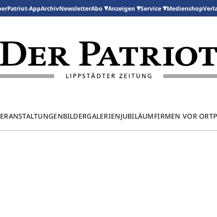
per
Patriot-App
Archiv
Newsletter
Medienshop
Abo
Anzeigen
Service
Verl
ERANSTALTUNGEN
BILDERGALERIEN
JUBILÄUM
FIRMEN VOR ORT