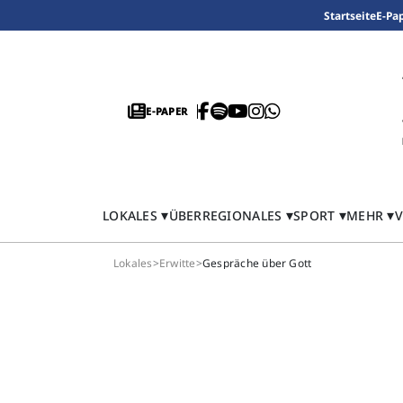
Startseite
E-Pa
E-PAPER
LOKALES
ÜBERREGIONALES
SPORT
MEHR
V
Lokales
>
Erwitte
>
Gespräche über Gott