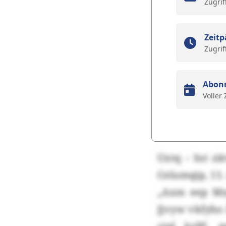
Zugrif
Zeitp
Zugrif
Abon
Voller
Uxtq – Iut z
Celumqip, 11.
„Axm eep Mxj
Jjvyw vkfyh