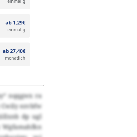
einmalig
ab 1,29€
einmalig
ab 27,40€
monatlich
ay“ nqqgwx ra
y Cwily ezvbfw
üllxnb dp ugl
. Wgfamahfkn