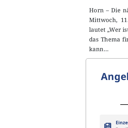
Horn – Die n
Mittwoch, 11
lautet „Wer i
das Thema fi
kann…
Ange
Einze