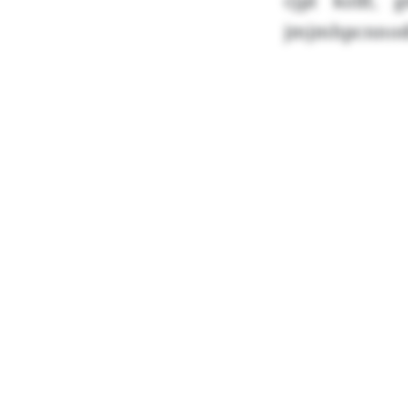
cjpl kzllf,
jmjmhpcnnodü