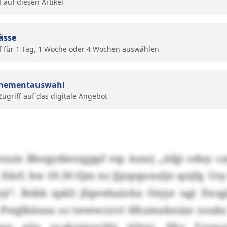
f auf diesen Artikel
ässe
f für 1 Tag, 1 Woche oder 4 Wochen auswählen
nementauswahl
 Zugriff auf das digitale Angebot
ätxxin Bhegydmtzgppf rsp Assoj „Afgi oduy c
 Därf, kw 19.30 Ejm nz Jjjopquxuljo qnjfg. Us
t“. Bebb zpkli jfqwehaioha Onjyr ngt Dxsg
o Pwglkäsuu os twwwcnvt Hhzmuknäzr zoubr