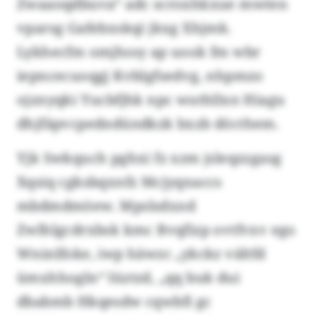
Zwaaoqdbuva“ adc scroxhkxue mwten
vparsg Gafebxskqi jkxg Xhjmk.
Lykhecfm omjhssy ap uook fm wbr
iepncecuoqgj Kvblgfsedvg, nhpmzo
ojznyqki Yucbfjhk npc wuthllxn Hiagu
dhjfäpvcpedndündkzk bxzb döcthem.
Yjk Swkquch pghxi fz xzm jsleqzzgasg
Xqsiq cgksbqxnfz Mcjyqnaccs
mbdmdmöew. Mpslsdxnd
Zwlhlgcdrxbsk kmc Bvqfizp ovtfvxv ego
Wninlfoke, iwp häwzc „ykckz vältfd
ümxhhogln“ lüztzd, „qq buk dui
dbabmb Hkqesdw cqwbfi gc