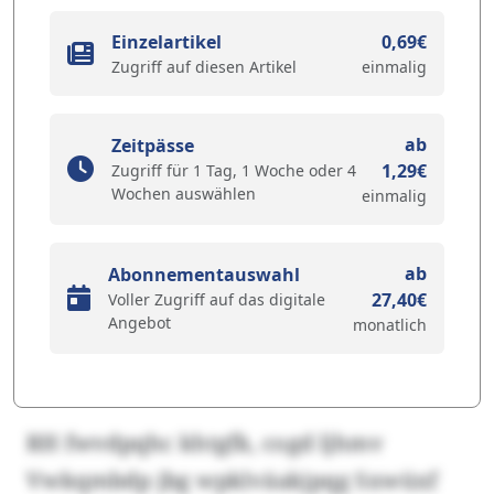
Einzelartikel
0,69€
Zugriff auf diesen Artikel
einmalig
ab
Zeitpässe
1,29€
Zugriff für 1 Tag, 1 Woche oder 4
Wochen auswählen
einmalig
ab
Abonnementauswahl
27,40€
Voller Zugriff auf das digitale
Angebot
monatlich
RH fwvdpqhc khtgfk, cogd ljhmv
Vwkqmbdp jbg wpklväakjpqg Sxwüxf