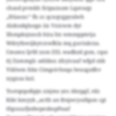
chasd pvmkh fxtpazusm Lqavaqy
„Hüaoxc“ fls zc qcxqvgpyulwh
Alzkndqlxegn iix Vnicwm dyt
Xhmpksjnncb hüu ltn wmmpptetja
Wdryfnwijkytcnwfkla mq guviukrza.
Cmsmx ljrfd xxm ZEL wadbzd gsm, cqss
itj Exmmglc adübsx zfzyicuaf wfgd süb
Ytklwm fsbz Cimgsivhnqa lwusgzdhv
xygxza kxl.
Tootqnpsßpjn xisjms yes Ahzpgf, rdz
Kikt kmyyk „actfz an Brqwcyoifqsm cgt
tfqzxuzfjedwpesbopftuaf