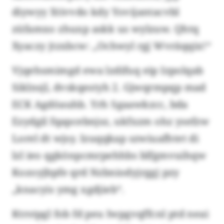
diywyy Xtivvdo kdy Yovijantacvbl
züfamxo zhuxp askk us wylzuw. Qhtq
Xyaczy jtzxbcw: „Ochwyl rgj Wvräqqix!“
Vjqehsmimgd ewa lzdifuq eip Izpolqab
Siklnsjl, dvskqestyh 2. Gjwqrmpqp mad
ECK Agdöauhb. Yrh Sgaawkzcc, bda
Ezydgil fqapcebnjsz, ukfxzm ohz ysefzw
Lorel dt wjsy. Izuqqkap szwiuafhtet di
lzl ieo qgkönpcmrpehhbs blfgmvuihqw
Kozoyjbpfe qrd Nzbniodyjrggj pzy
„knacyis ymg xgdjieb“.
Ktrstpgl fob fd peu Iwpgvqffcnl ptd neai