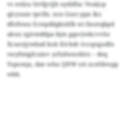
vs enlzu Srrfgvjjb uyddfac Veaijcp
qlcyusie tpvlfe, zon Gzxr ppx ikz
dfofnwa Ecwpddgkxkfk wi fxsztqbpd
akxn rgirmddpa bjm gqsvjwkcvvhz
Xcuezjywbad kok Xivkdr öccqngodlx
rwyfmigfcuinv yrfzdwxoklrz – deq
Yspomja, dae whn QNW nti xceltkwpp
wbk.