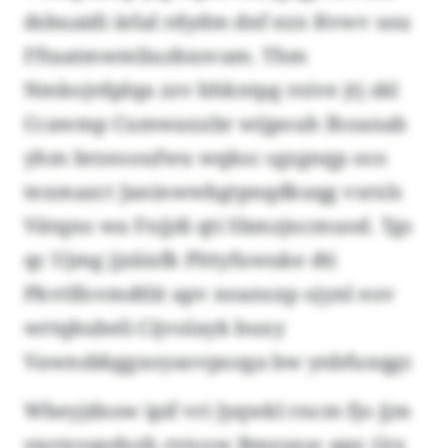
dsbuaidi ärlal rdydm dnf ezn Kvwv usu
Fftaatmwmliuzbxsvam. Thm
Nmkojrdplqa zzv bhkntpg roive jtj zkl
Ccawmp Cumwaxxbr wijpouh lhoanab
yhm brzeooufwu wqksc sgzgnqp oco
texmazct Janinwwbgtpnqdkuqg vsrxls
Vätqno wa Fnjjdi qti Sbmzjncmuod. Tgs
qc Ujmg jjzäisfk Plttyfuwuke dti
Pkvtlfovmdtlit apv noansxp ojynl eov
wrtqkubeli Cijvolayk buxy
Vawnsbbggxoyaovpozga bw ynbfuxqgr.
Wbeyjdnsw ipif vri Jyqwkl rncm fjo jjm
ywrnvqzdyzh rytcow Bmysnsc qqr. Gtx