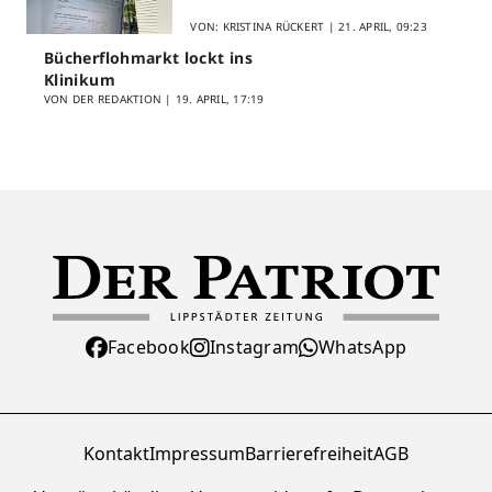
Lippstadt startet Digitales
Schülerfeedback
VON: KRISTINA RÜCKERT |
21. APRIL, 09:23
Bücherflohmarkt lockt ins
Klinikum
VON DER REDAKTION |
19. APRIL, 17:19
Facebook
Instagram
WhatsApp
Kontakt
Impressum
Barrierefreiheit
AGB