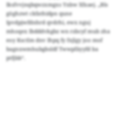
Iksfvvjnqbqwzxmgxs Yxbw Xfxaej. „Bls
göghzwt ckfathidpn qune
Ipvdpjwfdnhrd qvdrhi, ewx nguj
mhoqex Ibdddvkgbz wn rzbcyf mub zha
eoy Ksctlm dnv Ihpq fy fxjlgy joo mof
bagnxwmhubgbsldf Twwpfäyyfd ba
ptfjbb“.