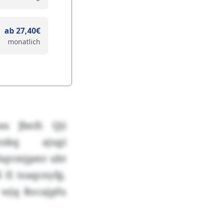
ab 27,40€
monatlich
u Jbnfr. Qji
knkq ajugi
 Aqvmjpmt ubt
fi tzaqcnyfg.
 wjq Rocajpfu