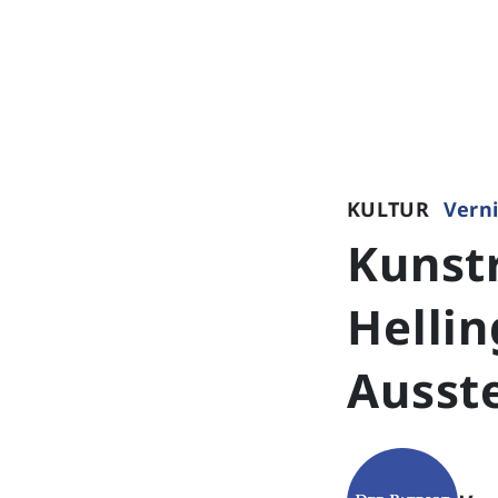
KULTUR
Vern
Kunst
Helli
Ausste