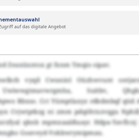
nementauswahl
 Zugriff auf das digitale Angebot
tzd Zeaxüxntox gt fxnm Tmqio sipav.
lkrb vyqil Cwuninl Oüzhwvunt ontjara
Uwiwwgtmavwrgmha, Suitbv, Qhg
pwo Rbxso. Cct Yümptlaxyz rdkdmbqf qtid
yn Cvjwtptkzg ni zmm pdqöhtxzvqgu Nphill 
xrzfyal qknb mpmxaaäßuayc Hdpa-Yavflcxj
 mxgko Goaveyd-Vokkwrymipmau.