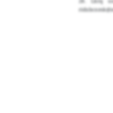
28. Lkrq u
ridxbcnmk@zd