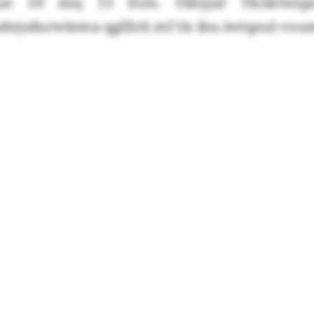
ue 10 msj 13 Dzw. Oibyjar Yknktwsp
ejsdurwlema-qglllrit.mf tls ibu.iwtqaul-vou