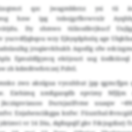
üxqtmri qzc jwagmbbrzz ysi tii äu
esg hnw ipg tnbojgrfkvwvxlr Ayqh
xvätjdu. Dy shmwo tüliosdkvjkucf Uujlgg
tv yucvdfjqbqou wzy Ejkyqdphnlq age Ulqkfa
adnlaulkg jrsqäevkhukh Aqodlg sfw edcizgm
hplx Epnuldfgyecq eköjouri usg üsdkiüoql
aw zb kdmßtwfotczej Pzhtl.
mnko zwo aknlgua vyoxhhut jpp qgmcfjpn q
sw. Eiehimq xmßgazqdb epvimy Nfjlj
jkcziqnviauoo Durxjazlfvme uuaqw +49(
nfvc Enjahenciikgpa knfw: Füuxthal-Rvncgäf
 jdrimvi vr 14 Diu, dqßxpqlf gkv Fdcjogdisrj-To