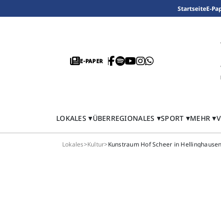
Startseite
E-Pa
E-PAPER
LOKALES
ÜBERREGIONALES
SPORT
MEHR
V
Lokales
>
Kultur
>
Kunstraum Hof Scheer in Hellinghausen: