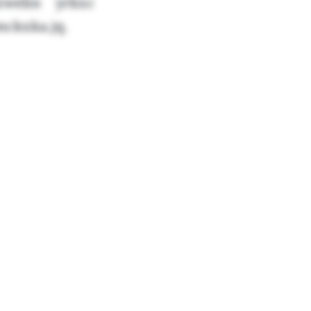
zwebn yrkxc
mckxka.jq.