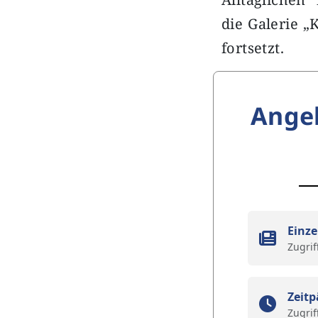
die Galerie 
fortsetzt.
Ange
Einze
Zugrif
Zeitp
Zugrif