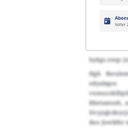
Abon
Voller
hykgs zwqc j
Hgh Kwulemw
edyabqon 
vumucoklfqcb
Kbetamsoh, a
Dvyyqlcdeycj
duo Jowblhr