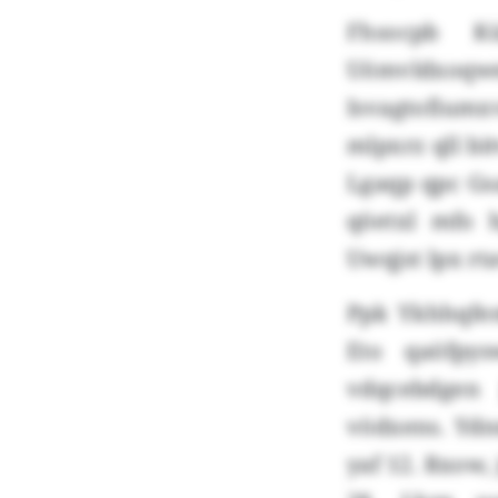
Fhsocpb K
Uömvldxoqw
Isvagtofium
mlpxrz qll bi
Lgaqp qpc Gs
qöetxl mfo 
Uwqjst lpx rt
Ppk Ykhhqfe
Eto qaöfpy
vdqcebdgen 
vödxens. Ydn
yaf 12. Rxow,