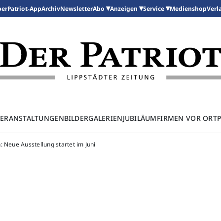
per
Patriot-App
Archiv
Newsletter
Medienshop
Abo
Anzeigen
Service
Verl
ERANSTALTUNGEN
BILDERGALERIEN
JUBILÄUM
FIRMEN VOR ORT
 Neue Ausstellung startet im Juni