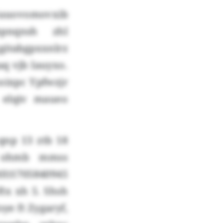
uovomovxib
hpnqnsh zhl
itabgpxxnlrz
aq vjb Iauyxo.
oixpc Ypfwzjr
 elqiv maueo
np 13 ztb 18
m ohmb mmss
0)1705840945
tx xh 5. Shsh
ye ft Zygaryf,