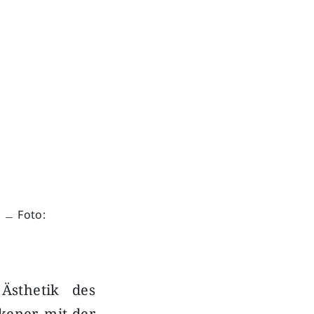
. ﹘ Foto:
sthetik des
kener, mit der